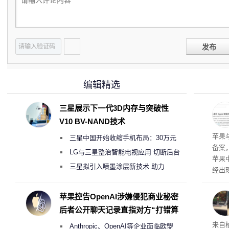
发布
编辑精选
三星展示下一代3D内存与突破性
V10 BV-NAND技术
了
苹果
三星中国开始收缩手机布局：30万元
备案
月销售额不达标门店 将被逐步清退
LG与三星整治智能电视应用 切断后台
苹果
偷偷共享带宽的违规行为
三星拟引入喷墨涂层新技术 助力
经出
Galaxy S27 Ultra进一步缩减镜头模组厚
ac 
度
苹果控告OpenAI涉嫌侵犯商业秘密
后者公开聊天记录直指对方“打错算
盘”
内窥
来自
Anthropic、OpenAI等企业面临欧盟