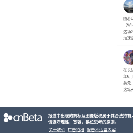
经济
随着
（Wi
这场
加速
击已
物流
毁，
评估
依旧
在长达
米，
年6
上。
美元
这笔
率还
称终
器、
报道中出现的商标及图像版权属于其合法持有
事线的
请遵守理性，宽容，换位思考的原则。
行官
容体
关于我们
广告招租
报告不适当内容