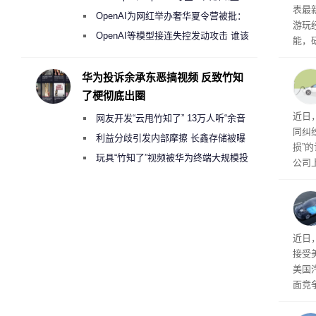
表最
《人工智能法案》全新执法权限审查
OpenAI为网红举办奢华夏令营被批：
游玩
2000美元一晚 遭讽“反乌托邦”
OpenAI等模型接连失控发动攻击 谁该
能，
承担法律责任？
球》
训练
华为投诉余承东恶搞视频 反致竹知
了梗彻底出圈
近日
网友开发“云甩竹知了” 13万人听“余音
同纠
绕梁”
利益分歧引发内部摩擦 长鑫存储被曝
损”
曾将华为驻场工程师驱逐出研发基地
玩具“竹知了”视频被华为终端大规模投
公司
诉下架
先生
事故
给打
近日
接受
美国
面竞
有一
性。