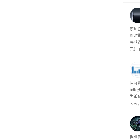
诉下架
索尼
府时
将获得
元）
属于
高效
国际
599
为迫使
因素
飙升的
新洗
普通用
重、
据业
厂商在