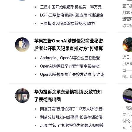
Rob
亚马
三星中国开始收缩手机布局：30万元
月1
月销售额不达标门店 将被逐步清退
LG与三星整治智能电视应用 切断后台
运营R
偷偷共享带宽的违规行为
三星拟引入喷墨涂层新技术 助力
球首
Galaxy S27 Ultra进一步缩减镜头模组厚
驾驶
方式
度
苹果控告OpenAI涉嫌侵犯商业秘密
计算
后者公开聊天记录直指对方“打错算
适档”
盘”
众怒
近日，
Anthropic、OpenAI等企业面临欧盟
车高出
用户
《人工智能法案》全新执法权限审查
OpenAI为网红举办奢华夏令营被批：
击—
2000美元一晚 遭讽“反乌托邦”
OpenAI等模型接连失控发动攻击 谁该
响。
承担法律责任？
华硕因
单，
华为投诉余承东恶搞视频 反致竹知
成购
了梗彻底出圈
吗？
一张被
网友开发“云甩竹知了” 13万人听“余音
显卡
绕梁”
利益分歧引发内部摩擦 长鑫存储被曝
讨论
曾将华为驻场工程师驱逐出研发基地
玩具“竹知了”视频被华为终端大规模投
元，