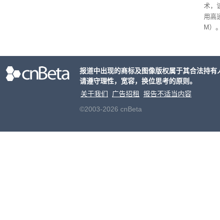
术，
和“
用高速
M）
以直
报道中出现的商标及图像版权属于其合法持有
请遵守理性，宽容，换位思考的原则。
关于我们
广告招租
报告不适当内容
©2003-2026 cnBeta