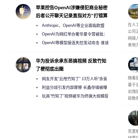
度
苹果控告OpenAI涉嫌侵犯商业秘密
后者公开聊天记录直指对方“打错算
盘”
26
在人
Anthropic、OpenAI等企业面临欧盟
公司
《人工智能法案》全新执法权限审查
OpenAI为网红举办奢华夏令营被批：
网接
2000美元一晚 遭讽“反乌托邦”
OpenAI等模型接连失控发动攻击 谁该
来地
承担法律责任？
企业
价，
华为投诉余承东恶搞视频 反致竹知
0英
了梗彻底出圈
当地
传统
随着
网友开发“云甩竹知了” 13万人听“余音
斯顿
基于
保护
绕梁”
利益分歧引发内部摩擦 长鑫存储被曝
出强
曾将华为驻场工程师驱逐出研发基地
玩具“竹知了”视频被华为终端大规模投
前数周
诉下架
厂商七
限，
粒的D
频水
导演
克里
球票