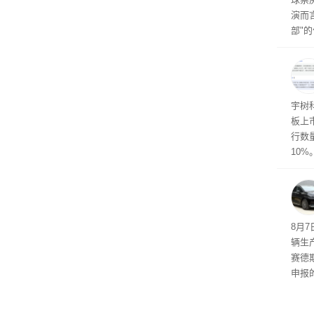
演而
部"
侠三
士》
点合
宇树
板上市
行数量
10%
8月
辆生
赛德
申报
双电
单电