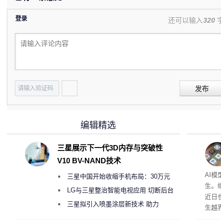
登录
还可以输入
320
发布
编辑精选
三星展示下一代3D内存与突破性
V10 BV-NAND技术
公司
AI
三星中国开始收缩手机布局：30万元
生。继 
月销售额不达标门店 将被逐步清退
LG与三星整治智能电视应用 切断后台
近日
偷偷共享带宽的违规行为
三星拟引入喷墨涂层新技术 助力
生越
Galaxy S27 Ultra进一步缩减镜头模组厚
科技