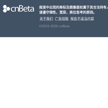
持一致
报道中出现的商标及图像版权属于其合法持有
2mm
请遵守理性，宽容，换位思考的原则。
h。
关于我们
广告招租
报告不适当内容
©2003-2026 cnBeta