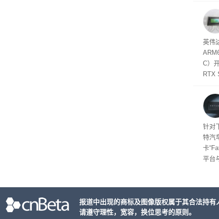
失。研
内存
以利用
并窃取
SD
英伟达
在线
态
AR
件是
C）
软件
RTX
年晚
将到
的技
起售
针对
特汽
卡“F
平台
为2
车的
报道中出现的商标及图像版权属于其合法持有
请遵守理性，宽容，换位思考的原则。