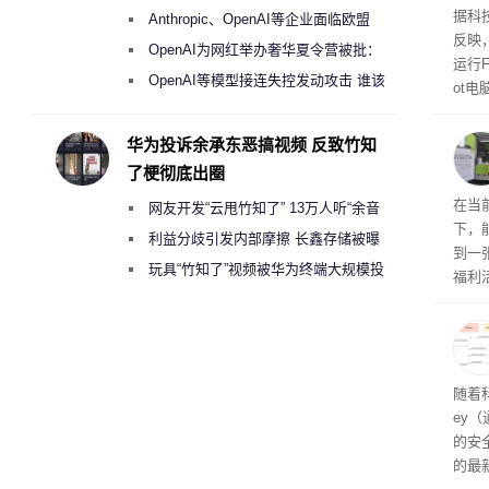
盘”
患
据科技
Anthropic、OpenAI等企业面临欧盟
超 1
反映，
《人工智能法案》全新执法权限审查
OpenAI为网红举办奢华夏令营被批：
运行F
2000美元一晚 遭讽“反乌托邦”
OpenAI等模型接连失控发动攻击 谁该
ot
承担法律责任？
损坏
华为投诉余承东恶搞视频 反致竹知
了梗彻底出圈
RTX
在当
网友开发“云甩竹知了” 13万人听“余音
下，
绕梁”
利益分歧引发内部摩擦 长鑫存储被曝
到一
曾将华为驻场工程师驱逐出研发基地
玩具“竹知了”视频被华为终端大规模投
福利活
诉下架
英伟
州格
家提供
卡（F
户面
随着科
这一
ey
（Veri
的安全
的最新