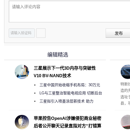
发布
编辑精选
三星展示下一代3D内存与突破性
V10 BV-NAND技术
Ter
特斯拉
三星中国开始收缩手机布局：30万元
造的先
月销售额不达标门店 将被逐步清退
LG与三星整治智能电视应用 切断后台
选址
偷偷共享带宽的违规行为
三星拟引入喷墨涂层新技术 助力
县，
Galaxy S27 Ultra进一步缩减镜头模组厚
公司
在社
度
苹果控告OpenAI涉嫌侵犯商业秘密
疑问
后者公开聊天记录直指对方“打错算
建筑”