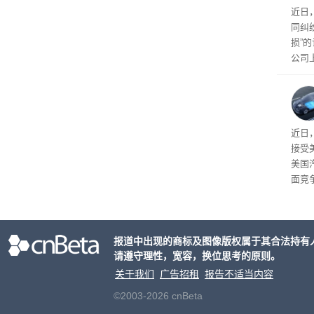
近日
同纠
损”
公司
先生
事故
给打
近日
接受
美国
面竞
有一
性。
报道中出现的商标及图像版权属于其合法持有
请遵守理性，宽容，换位思考的原则。
关于我们
广告招租
报告不适当内容
©2003-2026 cnBeta