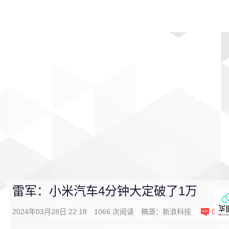
首页
影视
音乐
游戏
动漫
排行
雷军：小米汽车4分钟大定破了1万
2024年03月28日 22:18
1066
次阅读
稿源：
新浪科技
0
条