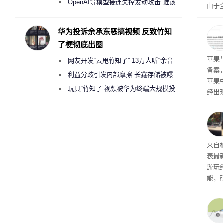
2000美元一晚 遭讽“反乌托邦”
OpenAI等模型接连失控发动攻击 谁该
由于
承担法律责任？
本压
ne
华为投诉余承东恶搞视频 反致竹知
前受
了梗彻底出圈
保持
了
苹果
网友开发“云甩竹知了” 13万人听“余音
备案
绕梁”
利益分歧引发内部摩擦 长鑫存储被曝
苹果
曾将华为驻场工程师驱逐出研发基地
玩具“竹知了”视频被华为终端大规模投
经出
诉下架
ac 
内窥
来自
表最
游玩
能，
球》
训练