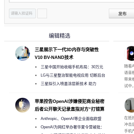
发布
编辑精选
三星展示下一代3D内存与突破性
V10 BV-NAND技术
理”
随着A
三星中国开始收缩手机布局：30万元
语音
月销售额不达标门店 将被逐步清退
LG与三星整治智能电视应用 切断后台
带来
偷偷共享带宽的违规行为
三星拟引入喷墨涂层新技术 助力
试中，
Galaxy S27 Ultra进一步缩减镜头模组厚
的自
互的
度
苹果控告OpenAI涉嫌侵犯商业秘密
桌面
后者公开聊天记录直指对方“打错算
盘”
系列
在抵
Anthropic、OpenAI等企业面临欧盟
冲击
《人工智能法案》全新执法权限审查
OpenAI为网红举办奢华夏令营被批：
手机