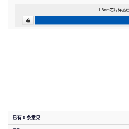
1.8nm芯片样
已有
0
条意见