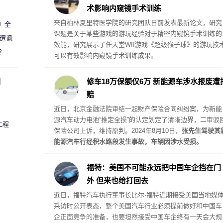
术影响内窥镜手术训练
来自柏林夏里特医学院的研究团队日前发表最新论文，研究
案》全
课题是关于某些游戏的游玩经验对于精密内窥镜手术训练的
 遭讽
效能，研究展示了任天堂WII游戏《超级猴子球》的游玩技
？
可以有效影响内窥镜手术训练成果。
圈
修车18万保额仅6万 新能源车涉水报废遭
赔
近日，北京金融法院审结一起财产保险合同纠纷案，为新能
源汽车动力电池“推定全损”的认定划定了清晰边界，二审驳
工程
保险公司上诉，维持原判。2024年8月10日，
张先生驾驶其
能源汽车行经积水路段发生事故，车辆因涉水受损。
福特：美国不可能永远把中国车企挡在门
外 但来也给打回去
近日，福特汽车执行董事长比尔·福特近期接受美国当地媒
采访时公开表态，整个美国汽车行业必须提前做好和中国车
企正面竞争的准备，也要坦然接受中国车企终有一天会大规