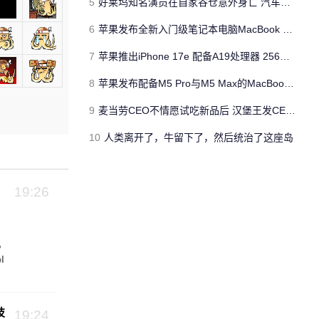
5
好莱坞知名演员在自家谷仓意外身亡 汽车搭电时突然自燃
6
苹果发布全新入门级笔记本电脑MacBook Neo 起售价599美元
7
苹果推出iPhone 17e 配备A19处理器 256GB容量起步 刘海屏依旧
8
苹果发布配备M5 Pro与M5 Max的MacBook Pro 本地AI能力再升级 ​
9
麦当劳CEO不情愿试吃新品后 汉堡王发CEO狠咬皇堡视频借势营销
10
人类离开了，牛留下了，然后统治了这座岛
19:26
，
l
技
19:24