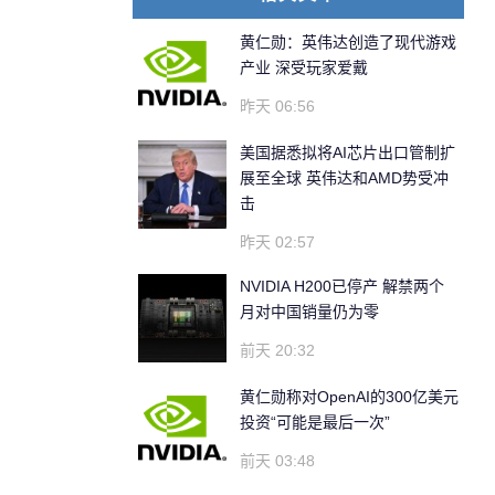
黄仁勋：英伟达创造了现代游戏
产业 深受玩家爱戴
昨天 06:56
美国据悉拟将AI芯片出口管制扩
展至全球 英伟达和AMD势受冲
击
昨天 02:57
NVIDIA H200已停产 解禁两个
月对中国销量仍为零
前天 20:32
黄仁勋称对OpenAI的300亿美元
投资“可能是最后一次”
前天 03:48