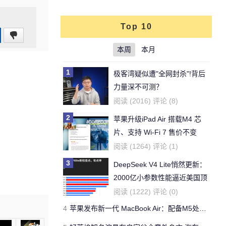
Top 10
0
本周
本月
(0%)
1
极客湾疑似遭"全网封杀"!背后
力量深不可测？
阅读 (2016) 评论 (8)
2
苹果升级iPad Air 搭载M4 芯
片、支持 Wi‑Fi 7 售价不变
阅读 (1264) 评论 (1)
3
DeepSeek V4 Lite悄然更新：
2000亿小参数性能逼近美国顶
流
阅读 (1222) 评论 (0)
4
苹果发布新一代 MacBook Air：配备M5处理器 性能、存储与 AI 全面升级 ​