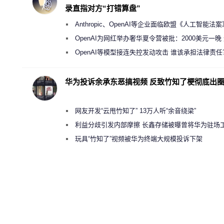
录直指对方“打错算盘”
Anthropic、OpenAI等企业面临欧盟《人工智能法
新执法权限审查
OpenAI为网红举办奢华夏令营被批：2000美元一晚
“反乌托邦”
OpenAI等模型接连失控发动攻击 谁该承担法律责任
华为投诉余承东恶搞视频 反致竹知了梗彻底出
网友开发“云甩竹知了” 13万人听“余音绕梁”
利益分歧引发内部摩擦 长鑫存储被曝曾将华为驻场
师驱逐出研发基地
玩具“竹知了”视频被华为终端大规模投诉下架