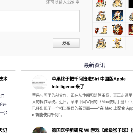
还可以输入
320
字
发布
最新资讯
D技术
苹果终于把千问接进Siri 中国版Apple
Intelligence来了
苹果与阿里的AI合作，正在从传闻和监管备案，真正走进苹
标门
果的操作系统。近日，苹果中国官网的《Mac使用手册》中
的违
已经出现了一个相当醒目的新页面——
“在 Mac 上配合 App
进一步
e 智能使用千问”
。
天记
德国医学新研究 WII游戏《超级猴子球》