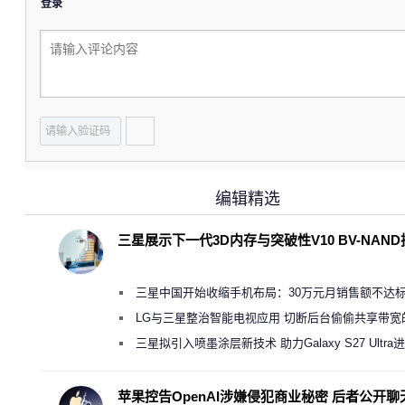
登录
编辑精选
三星展示下一代3D内存与突破性V10 BV-NAN
三星中国开始收缩手机布局：30万元月销售额不达
店 将被逐步清退
LG与三星整治智能电视应用 切断后台偷偷共享带宽
规行为
三星拟引入喷墨涂层新技术 助力Galaxy S27 Ultra
缩减镜头模组厚度
苹果控告OpenAI涉嫌侵犯商业秘密 后者公开聊