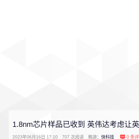
首页
影视
音乐
游戏
1.8nm芯片样品已收到 英伟达考虑让
2023年06月16日 17:10
707
次阅读
稿源：
快科技
0
条评