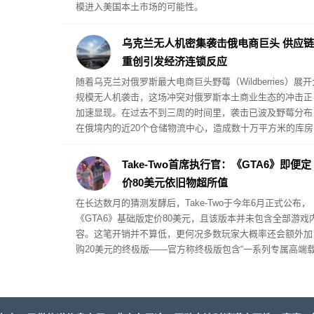
模进入美国本土市场的可能性。
乌克兰无人机密集袭击俄电商巨头 供应链
重创引发经济连锁反应
随着乌克兰对俄罗斯最大电商巨头野莓（Wildberries）展开
规模无人机袭击，这场冲突对俄罗斯本土商业生态的冲击正
加速显现。在过去不到三周的时间里，袭击已波及野莓分布
在俄境内的近20个仓储物流中心，造成数十万平方米的库房
被毁，并引发大规模火灾。据卫星图像分析评估，被毁损的
仓储面积已超过118万平方米，占该平台总仓储容量的五分
Take-Two首席执行官：《GTA6》即便定
一以上。
价80美元依旧物超所值
在长达数月的猜测发酵后，Take-Two于今年6月正式公布，
《GTA6》基础版定价80美元，且该版本并未包含全部游戏
容。这笔开销并不算低，更何况多数玩家大概率还会额外加
购20美元的终极版——官方称终极版包含“一系列专属高端
具、武器、服装，以及贯穿杰森与露西娅整条故事线的专属
剧情内容”。但Take-Two首席执行官斯特劳斯·泽尔尼克认为
就游戏的内容体量而言，这个定价已经相当划算。