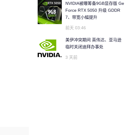
NVIDIA被曝筹备9GB显存版 Ge
Force RTX 5050 升级 GDDR
7、带宽小幅提升
前天 03:46
美伊冲突期间 英伟达、亚马逊
临时关闭迪拜办事处
3 天前