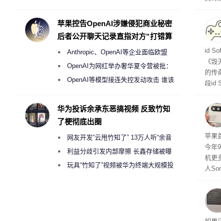
Galaxy S27 Ultra进一步缩减镜头模组厚
在直接
务器
度
苹果控告OpenAI涉嫌侵犯商业秘密
后者公开聊天记录直指对方“打错算
盘”
战士
id 
Anthropic、OpenAI等企业面临欧盟
《毁
《人工智能法案》全新执法权限审查
OpenAI为网红举办奢华夏令营被批：
的传
2000美元一晚 遭讽“反乌托邦”
OpenAI等模型接连失控发动攻击 谁该
段id
承担法律责任？
灭战
华为投诉余承东恶搞视频 反致竹知
了梗彻底出圈
苹果首
网友开发“云甩竹知了” 13万人听“余音
今年
绕梁”
利益分歧引发内部摩擦 长鑫存储被曝
机更
曾将华为驻场工程师驱逐出研发基地
玩具“竹知了”视频被华为终端大规模投
人So
诉下架
Ul
蓝色设
ra
生产