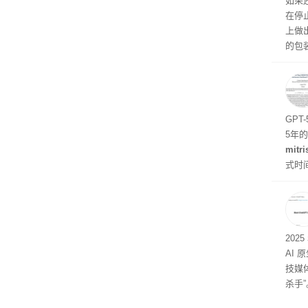
如果
在停
上做
的包
如官方
初停
题
GPT
5年
mitri
式时
似然
202
AI 
技媒
杀手”