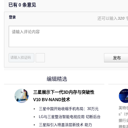
已有
0
条意见
登录
还可以输入
320
发布
编辑精选
三星展示下一代3D内存与突破性
V10 BV-NAND技术
256
英特尔
三星中国开始收缩手机布局：30万元
s”（
月销售额不达标门店 将被逐步清退
LG与三星整治智能电视应用 切断后台
据行
偷偷共享带宽的违规行为
三星拟引入喷墨涂层新技术 助力
拥有高