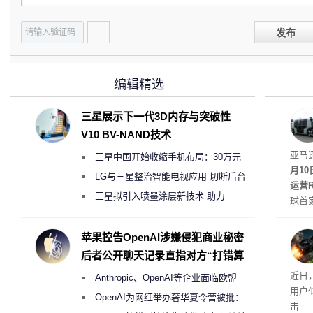
发布
编辑精选
三星展示下一代3D内存与突破性
V10 BV-NAND技术
Rob
亚马
三星中国开始收缩手机布局：30万元
月1
月销售额不达标门店 将被逐步清退
LG与三星整治智能电视应用 切断后台
运营R
偷偷共享带宽的违规行为
三星拟引入喷墨涂层新技术 助力
球首
Galaxy S27 Ultra进一步缩减镜头模组厚
驾驶
方式
度
苹果控告OpenAI涉嫌侵犯商业秘密
计算
后者公开聊天记录直指对方“打错算
适档”
盘”
众怒
近日，
Anthropic、OpenAI等企业面临欧盟
车高出
用户
《人工智能法案》全新执法权限审查
OpenAI为网红举办奢华夏令营被批：
击—