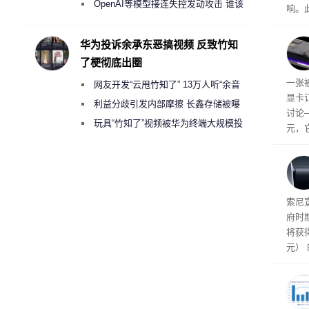
2000美元一晚 遭讽“反乌托邦”
OpenAI等模型接连失控发动攻击 谁该
响。
承担法律责任？
华硕因
单，
华为投诉余承东恶搞视频 反致竹知
成购
了梗彻底出圈
吗？
一张被
网友开发“云甩竹知了” 13万人听“余音
显卡
绕梁”
利益分歧引发内部摩擦 长鑫存储被曝
讨论
曾将华为驻场工程师驱逐出研发基地
玩具“竹知了”视频被华为终端大规模投
元，
诉下架
索尼
府时
将获得
元）
属于