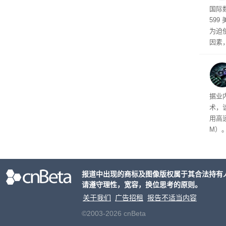
高效
国际
599
为迫使
因素
飙升的
新洗
普通用
重、
据业
厂商在
术，
和“
用高速
M）
以直
报道中出现的商标及图像版权属于其合法持有
请遵守理性，宽容，换位思考的原则。
关于我们
广告招租
报告不适当内容
©2003-2026 cnBeta