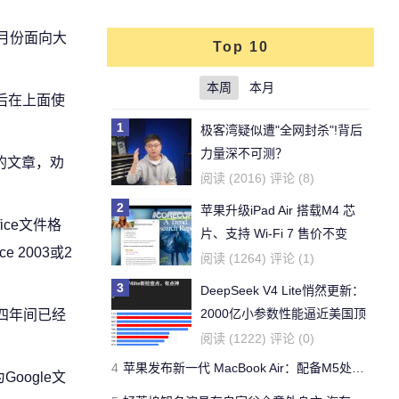
6月份面向大
Top 10
本周
本月
陆后在上面使
1
极客湾疑似遭"全网封杀"!背后
力量深不可测？
的文章，劝
阅读 (2016) 评论 (8)
2
苹果升级iPad Air 搭载M4 芯
ice文件格
片、支持 Wi‑Fi 7 售价不变
 2003或2
阅读 (1264) 评论 (1)
3
DeepSeek V4 Lite悄然更新：
2000亿小参数性能逼近美国顶
务四年间已经
流
阅读 (1222) 评论 (0)
4
苹果发布新一代 MacBook Air：配备M5处理器 性能、存储与 AI 全面升级 ​
oogle文