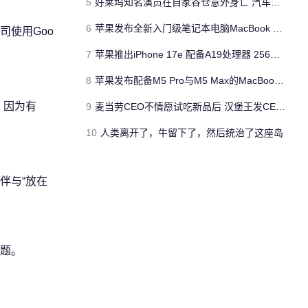
5
好莱坞知名演员在自家谷仓意外身亡 汽车搭电时突然自燃
6
苹果发布全新入门级笔记本电脑MacBook Neo 起售价599美元
司使用Goo
7
苹果推出iPhone 17e 配备A19处理器 256GB容量起步 刘海屏依旧
8
苹果发布配备M5 Pro与M5 Max的MacBook Pro 本地AI能力再升级 ​
，因为有
9
麦当劳CEO不情愿试吃新品后 汉堡王发CEO狠咬皇堡视频借势营销
10
人类离开了，牛留下了，然后统治了这座岛
伴与“放在
题。