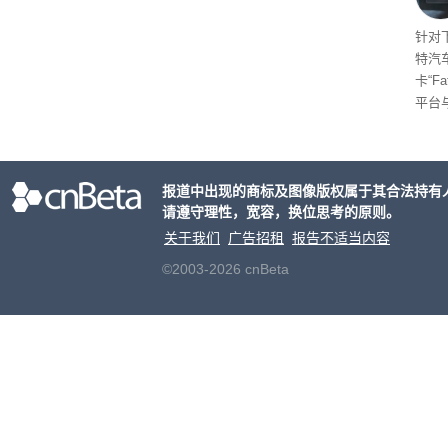
起售
针对
特汽
卡“F
平台
为2
车的
报道中出现的商标及图像版权属于其合法持有
请遵守理性，宽容，换位思考的原则。
关于我们
广告招租
报告不适当内容
©2003-2026 cnBeta