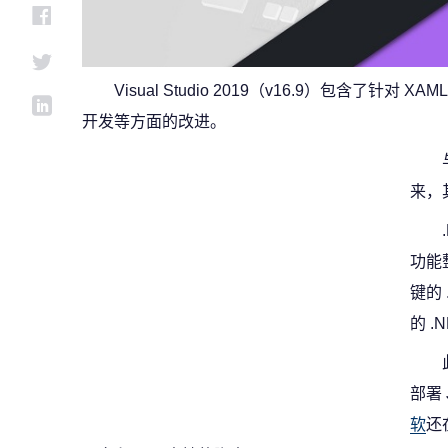
Visual Studio 2019（v16.9）包含了针对 XA
开发等方面的改进。
来，其
功能
键的
的 .
部署 
软
还在