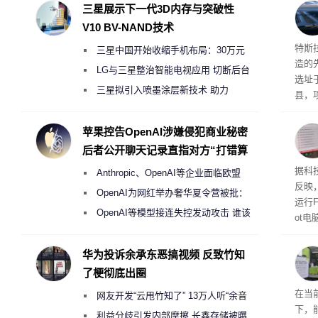
三星展示下一代3D内存与突破性
V10 BV-NAND技术
Ter
特斯拉
三星中国开始收缩手机布局：30万元
造的先
月销售额不达标门店 将被逐步清退
LG与三星整治智能电视应用 切断后台
选址
偷偷共享带宽的违规行为
三星拟引入喷墨涂层新技术 助力
县，
Galaxy S27 Ultra进一步缩减镜头模组厚
公司
在社
度
苹果控告OpenAI涉嫌侵犯商业秘密
疑问
后者公开聊天记录直指对方“打错算
建筑”
盘”
患
据科技
Anthropic、OpenAI等企业面临欧盟
超 1
反映，
《人工智能法案》全新执法权限审查
OpenAI为网红举办奢华夏令营被批：
运行F
2000美元一晚 遭讽“反乌托邦”
OpenAI等模型接连失控发动攻击 谁该
ot
承担法律责任？
损坏
华为投诉余承东恶搞视频 反致竹知
了梗彻底出圈
RTX
在当
网友开发“云甩竹知了” 13万人听“余音
下，
绕梁”
利益分歧引发内部摩擦 长鑫存储被曝