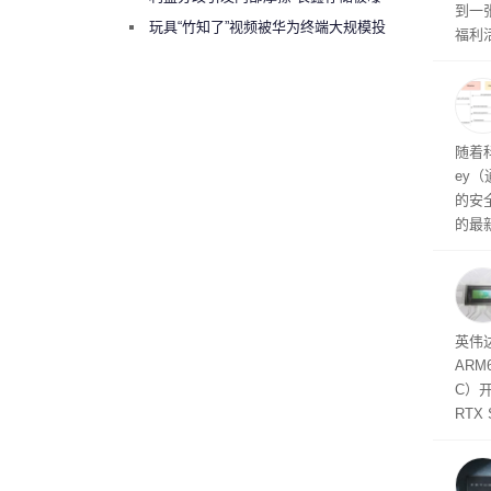
到一
曾将华为驻场工程师驱逐出研发基地
玩具“竹知了”视频被华为终端大规模投
福利活
诉下架
英伟
州格
家提供
卡（F
户面
随着科
这一
ey
（Veri
的安全
的最新
失。研
内存
以利用
并窃取
SD
英伟达
在线
态
AR
件是
C）
软件
RTX
年晚
将到
的技