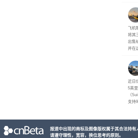
片Ma
进扩
计划今
芯片
Arch
飞机
将其
出售给
并在
比例
布进
近日
5英
（Su
支持
管理
了遏
关闭
报道中出现的商标及图像版权属于其合法持有
议会
请遵守理性，宽容，换位思考的原则。