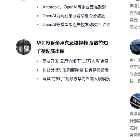
盘”
两名
Anthropic、OpenAI等企业面临欧盟
行向
《人工智能法案》全新执法权限审查
OpenAI为网红举办奢华夏令营被批：
美元
2000美元一晚 遭讽“反乌托邦”
OpenAI等模型接连失控发动攻击 谁该
熟悉
承担法律责任？
的目
最终
华为投诉余承东恶搞视频 反致竹知
现有
了梗彻底出圈
体建
今年3
网友开发“云甩竹知了” 13万人听“余音
旗下航
绕梁”
利益分歧引发内部摩擦 长鑫存储被曝
联合启
曾将华为驻场工程师驱逐出研发基地
玩具“竹知了”视频被华为终端大规模投
目，
诉下架
该项
户，
盖逻
等关
两名
计划
芯片
务商