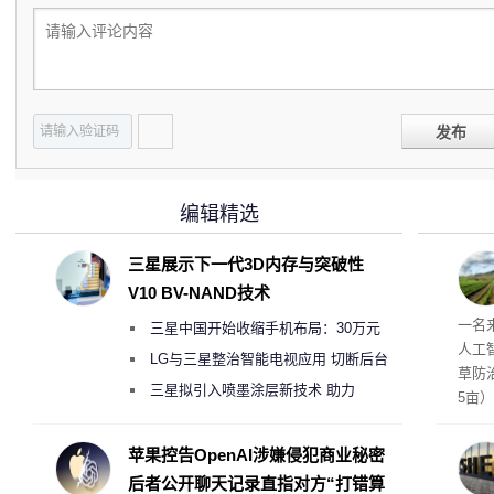
发布
编辑精选
三星展示下一代3D内存与突破性
V10 BV-NAND技术
麻苗
一名
三星中国开始收缩手机布局：30万元
人工
月销售额不达标门店 将被逐步清退
LG与三星整治智能电视应用 切断后台
草防
偷偷共享带宽的违规行为
三星拟引入喷墨涂层新技术 助力
5亩
Galaxy S27 Ultra进一步缩减镜头模组厚
度
苹果控告OpenAI涉嫌侵犯商业秘密
后者公开聊天记录直指对方“打错算