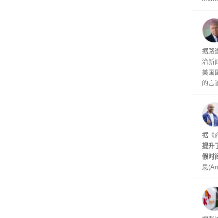
诉下架
周四
周末
时间
交的
到倒
据路
议，对
治新闻
易预
美国
的言
争论
I行业
联邦
员已
是让
据《
其中
提升
提交
假时
思(An
位参
在7
了这