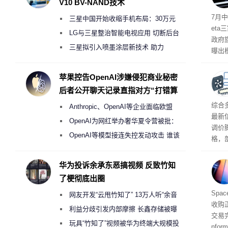
V10 BV-NAND技术
7月中
三星中国开始收缩手机布局：30万元
et
月销售额不达标门店 将被逐步清退
LG与三星整治智能电视应用 切断后台
政府
偷偷共享带宽的违规行为
三星拟引入喷墨涂层新技术 助力
曝出
Galaxy S27 Ultra进一步缩减镜头模组厚
算下
度
苹果控告OpenAI涉嫌侵犯商业秘密
后者公开聊天记录直指对方“打错算
盘”
综合
Anthropic、OpenAI等企业面临欧盟
最新
《人工智能法案》全新执法权限审查
OpenAI为网红举办奢华夏令营被批：
调价
2000美元一晚 遭讽“反乌托邦”
OpenAI等模型接连失控发动攻击 谁该
格，
承担法律责任？
这次
RA
华为投诉余承东恶搞视频 反致竹知
不断
了梗彻底出圈
品牌
Spa
网友开发“云甩竹知了” 13万人听“余音
收购
绕梁”
利益分歧引发内部摩擦 长鑫存储被曝
交易
曾将华为驻场工程师驱逐出研发基地
玩具“竹知了”视频被华为终端大规模投
nfo