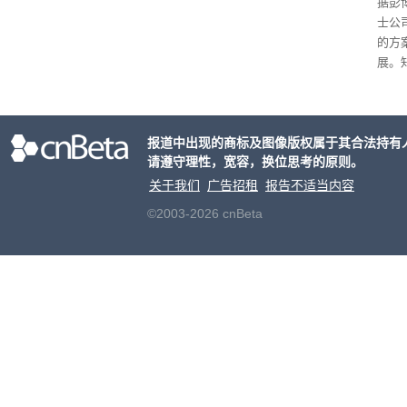
据彭
士公
的方
展。
接洽
交易
元
。
报道中出现的商标及图像版权属于其合法持有
片的
请遵守理性，宽容，换位思考的原则。
关于我们
广告招租
报告不适当内容
©2003-2026 cnBeta