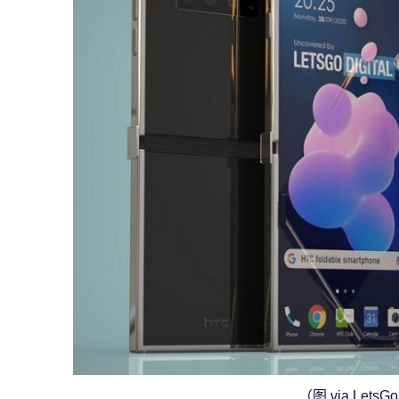
（图 via LetsGo