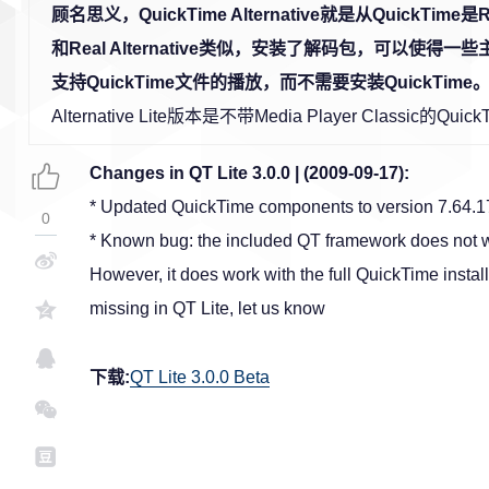
顾名思义，QuickTime Alternative就是从QuickTim
和Real Alternative类似，安装了解码包，可以使得
支持QuickTime文件的播放，而不需要安装QuickTime
Alternative Lite版本是不带Media Player Classic的QuickT
Changes in QT Lite 3.0.0 | (2009-09-17):
* Updated QuickTime components to version 7.64.1
0
* Known bug: the included QT framework does not 
However, it does work with the full QuickTime install
missing in QT Lite, let us know
下载:
QT Lite 3.0.0 Beta