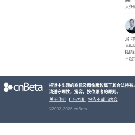
大多
Gro
流架
时想
据《
克(E
陆院
不起
报道中出现的商标及图像版权属于其合法持有
请遵守理性，宽容，换位思考的原则。
关于我们
广告招租
报告不适当内容
©2003-2026 cnBeta