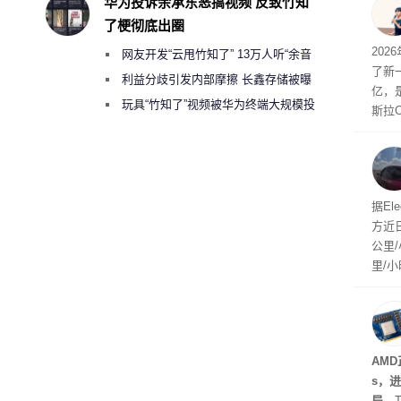
华为投诉余承东恶搞视频 反致竹知
用“
了梗彻底出圈
“薅”
202
网友开发“云甩竹知了” 13万人听“余音
元。
了新一
绕梁”
利益分歧引发内部摩擦 长鑫存储被曝
亿，
曾将华为驻场工程师驱逐出研发基地
玩具“竹知了”视频被华为终端大规模投
斯拉
诉下架
mpr
第二
是F
据El
方近
公里/
里/
己没
驾驶
AMD
s，
局。