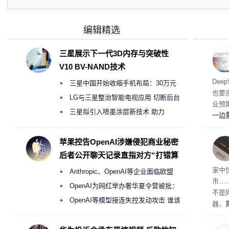
编辑精选
三星展示下一代3D内存与突破性
V10 BV-NAND技术
梁文
Dee
三星中国开始收缩手机布局：30万元
也要
月销售额不达标门店 将被逐步清退
LG与三星整治智能电视应用 切断后台
业预
偷偷共享带宽的违规行为
三星拟引入喷墨涂层新技术 助力
一边
Galaxy S27 Ultra进一步缩减镜头模组厚
亿元
边宣
度
苹果控告OpenAI涉嫌侵犯商业秘密
整。
后者公开聊天记录直指对方“打错算
盘”
家中
Anthropic、OpenAI等企业面临欧盟
市…
《人工智能法案》全新执法权限审查
OpenAI为网红举办奢华夏令营被批：
不是
2000美元一晚 遭讽“反乌托邦”
OpenAI等模型接连失控发动攻击 谁该
器，
承担法律责任？
都是“
起特