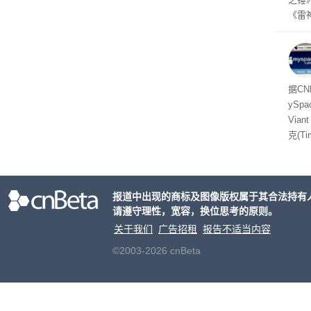
《雷
mes
ox、
出震
据C
yS
Via
克(T
ris
合适
户对
报道中出现的商标及图像版权属于其合法持有
算法
请遵守理性，宽容，换位思考的原则。
老牌
关于我们
广告招租
报告不适当内容
©2003-2026 cnBeta