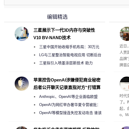
编辑精选
三星展示下一代3D内存与突破性
V10 BV-NAND技术
肉串
近日
三星中国开始收缩手机布局：30万元
友：
人贾
月销售额不达标门店 将被逐步清退
LG与三星整治智能电视应用 切断后台
品牌
偷偷共享带宽的违规行为
三星拟引入喷墨涂层新技术 助力
牌首
Galaxy S27 Ultra进一步缩减镜头模组厚
访发
者均
度
苹果控告OpenAI涉嫌侵犯商业秘密
与西
后者公开聊天记录直指对方“打错算
盘”
Co
时代
Anthropic、OpenAI等企业面临欧盟
了。昨
《人工智能法案》全新执法权限审查
OpenAI为网红举办奢华夏令营被批：
起，自
2000美元一晚 遭讽“反乌托邦”
OpenAI等模型接连失控发动攻击 谁该
o、M
承担法律责任？
自动模
和操