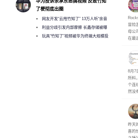
华为投诉余承东恶搞视频 反致竹知
命令
了梗彻底出圈
起来，
期
Roc
网友开发“云甩竹知了” 13万人听“余音
防御
冒险
气将
绕梁”
利益分歧引发内部摩擦 长鑫存储被曝
母公司T
发效
曾将华为驻场工程师驱逐出研发基地
玩具“竹知了”视频被华为终端大规模投
在最近
诉下架
时，Ta
ss 
悄悄
8月
所料
个连
然没
就开
有品
着—
线了
昨天
喜的
之锤