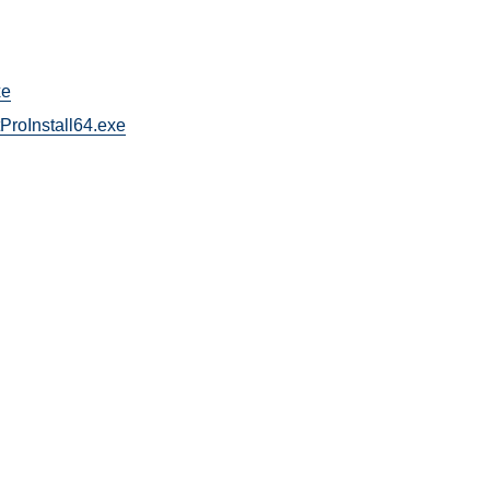
xe
ProInstall64.exe