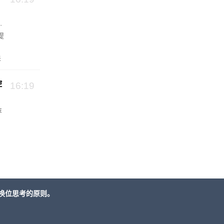
·
提
关
控
16:19
苹
换位思考的原则。