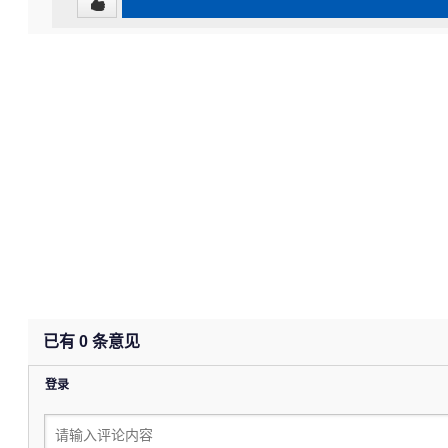
已有
0
条意见
登录