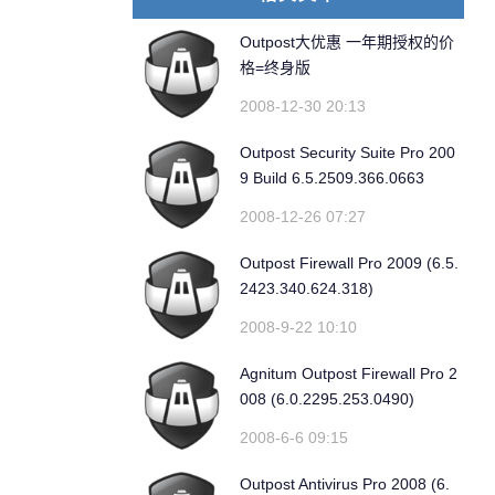
Outpost大优惠 一年期授权的价
格=终身版
2008-12-30 20:13
Outpost Security Suite Pro 200
9 Build 6.5.2509.366.0663
2008-12-26 07:27
Outpost Firewall Pro 2009 (6.5.
2423.340.624.318)
2008-9-22 10:10
Agnitum Outpost Firewall Pro 2
008 (6.0.2295.253.0490)
2008-6-6 09:15
Outpost Antivirus Pro 2008 (6.