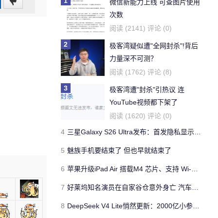
1
0
微信新能力上线 可查图片使用
次数
(0%)
阅读 (2141) 评论 (0)
2
极客湾疑似遭"全网封杀"!背后
力量深不可测？
阅读 (1762) 评论 (8)
3
极客湾遭"封杀"引热议 连
YouTube视频都下架了
阅读 (1620) 评论 (0)
4
三星Galaxy S26 Ultra发布：首发隐私显示屏、骁龙 8 Elite Gen 5与60W闪充
5
魅族手机要结束了 但也早就结束了
6
苹果升级iPad Air 搭载M4 芯片、支持 Wi‑Fi 7 售价不变
7
好莱坞知名演员在自家谷仓意外身亡 汽车搭电时突然自燃
8
DeepSeek V4 Lite悄然更新：2000亿小参数性能逼近美国顶流