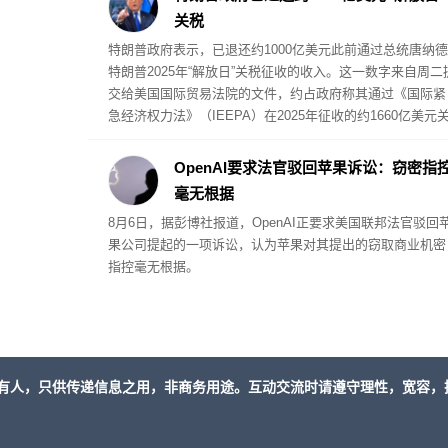
关税
特朗普政府表示，已退还约1000亿美元此前通过总统唐纳德
特朗普2025年“解放日”关税征收的收入。这一数字来自周二
交给美国国际贸易法院的文件，约占政府称其通过《国际紧
急经济权力法》（IEEPA）在2025年征收的约1660亿美元
税收入的60%。
OpenAI要求法官驳回苹果诉讼：窃密指
毫无根据
8月6日，据彭博社报道，OpenAI正要求美国联邦法官驳回
果公司提起的一项诉讼，认为苹果对其提出的窃取商业机密
指控毫无根据。
有人，只供传递信息之用，非商务用途。互动交流时请遵守理性，宽容，