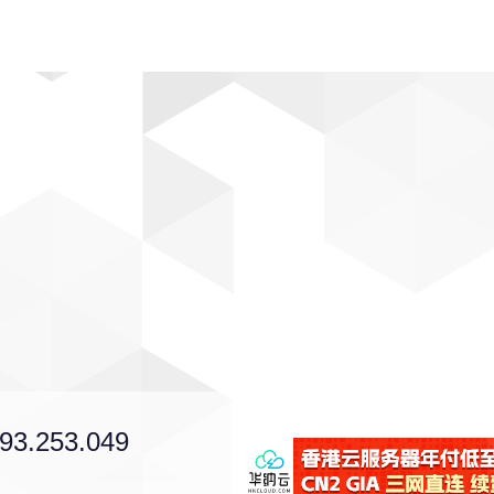
动漫
趣闻
科学
软件
主题
排行
293.253.049