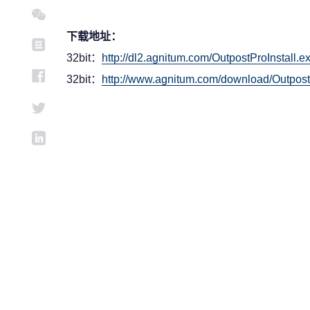
下载地址：
32bit：
http://dl2.agnitum.com/OutpostProInstall.e
32bit：
http://www.agnitum.com/download/Outpost