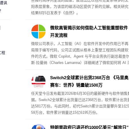
些按时间序列呈现的图像，展现出比以往所见复杂得多的太
 遭讽
阳表层景象，为该层的磁活动区提供了新的见解。相关研究
？
结果8月5日发表于《自然》。
圈
微软高管揭示如何借助人工智能重塑软件
开发流程
微软公司表示，人工智能（AI）在软件开发中的作用已不再
局限于编写代码，公司正试图从根本上重塑工程团队构建软
工程
件的方式。微软 Copilot、Agent 与平台业务执行副总裁查
斯·拉曼纳（Charles Lamanna）详细阐述了微软如何将 AI 
度融入开发工作流，同时保持对客户成功指标的关注。
Switch2全球累计出货2368万台 《马里奥
赛车：世界》销量破1500万
任天堂今日发布截至2026年6月30日的最新硬件与软件销售
据。Switch2全球累计出货量已达2368万台，软件累计出货
达5817万份。与此同时，初代Switch累计出货量攀升至1亿5
59万台，软件累计销量达15亿6195万份。
特朗普政府已退还约1000亿美元“解放日”