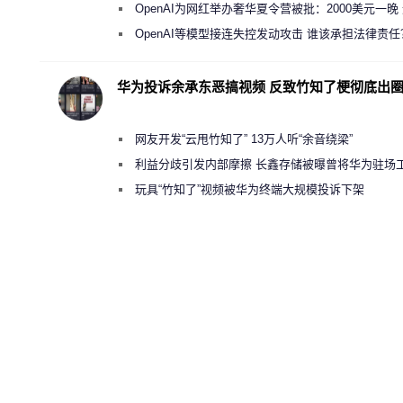
新执法权限审查
OpenAI为网红举办奢华夏令营被批：2000美元一晚
“反乌托邦”
OpenAI等模型接连失控发动攻击 谁该承担法律责任
华为投诉余承东恶搞视频 反致竹知了梗彻底出
网友开发“云甩竹知了” 13万人听“余音绕梁”
利益分歧引发内部摩擦 长鑫存储被曝曾将华为驻场
师驱逐出研发基地
玩具“竹知了”视频被华为终端大规模投诉下架