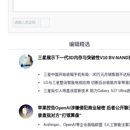
编辑精选
三星展示下一代3D内存与突破性V10 BV-NAN
三星中国开始收缩手机布局：30万元月销售额不达
店 将被逐步清退
LG与三星整治智能电视应用 切断后台偷偷共享带宽
规行为
三星拟引入喷墨涂层新技术 助力Galaxy S27 Ultra
缩减镜头模组厚度
苹果控告OpenAI涉嫌侵犯商业秘密 后者公开聊
录直指对方“打错算盘”
Anthropic、OpenAI等企业面临欧盟《人工智能法