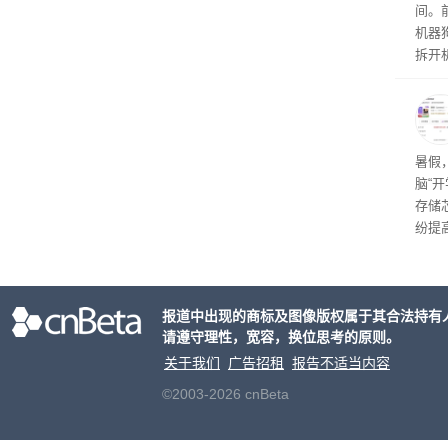
间。
机器
拆开
拆装
已经
油了
了问
暑假
短路
脑“
存储
纷提
价促
报道中出现的商标及图像版权属于其合法持有
请遵守理性，宽容，换位思考的原则。
关于我们
广告招租
报告不适当内容
©2003-2026 cnBeta