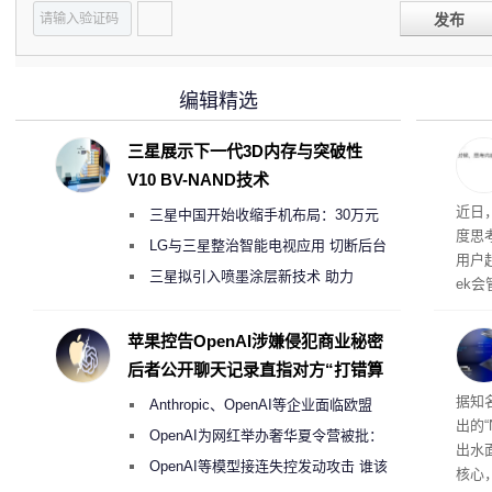
发布
编辑精选
三星展示下一代3D内存与突破性
V10 BV-NAND技术
近日
三星中国开始收缩手机布局：30万元
度思
月销售额不达标门店 将被逐步清退
LG与三星整治智能电视应用 切断后台
用户
偷偷共享带宽的违规行为
三星拟引入喷墨涂层新技术 助力
ek会
Galaxy S27 Ultra进一步缩减镜头模组厚
度
苹果控告OpenAI涉嫌侵犯商业秘密
后者公开聊天记录直指对方“打错算
盘”
20
据知名
Anthropic、OpenAI等企业面临欧盟
出的“
《人工智能法案》全新执法权限审查
OpenAI为网红举办奢华夏令营被批：
出水面
2000美元一晚 遭讽“反乌托邦”
OpenAI等模型接连失控发动攻击 谁该
核心