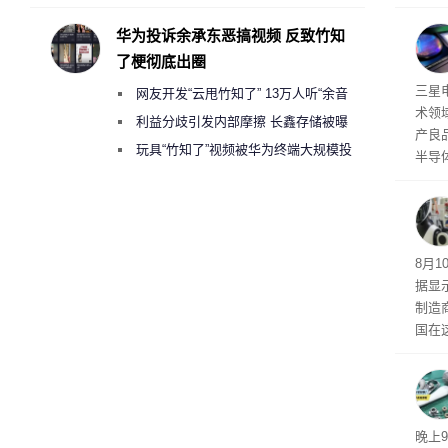
承担法律责任？
在4
备了
华为投诉余承东恶搞视频 反致竹知
W，
了梗彻底出圈
际上
80
三星
网友开发“云甩竹知了” 13万人听“余音
PL
术领
绕梁”
利益分歧引发内部摩擦 长鑫存储被曝
产良
曾将华为驻场工程师驱逐出研发基地
玩具“竹知了”视频被华为终端大规模投
半导
诉下架
果大
为其在
中发
先美
8月
据显
制造
国在
早期
治缺
晚上