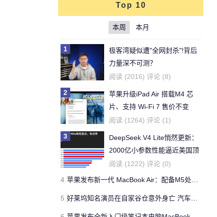
Top 10
本周
本月
1
极客湾疑似遭"全网封杀"!背后
力量深不可测？
阅读 (2016) 评论 (8)
2
苹果升级iPad Air 搭载M4 芯
片、支持 Wi‑Fi 7 售价不变
阅读 (1264) 评论 (1)
3
DeepSeek V4 Lite悄然更新：
2000亿小参数性能逼近美国顶
流
阅读 (1222) 评论 (0)
4
苹果发布新一代 MacBook Air：配备M5处理器 性能、存储与 AI 全面升级 ​
5
好莱坞知名演员在自家谷仓意外身亡 汽车搭电时突然自燃
6
苹果发布全新入门级笔记本电脑MacBook Neo 起售价599美元