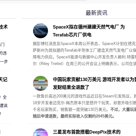
最新资讯
D技术
SpaceX拟在德州建建天然气电厂 为
Terafab芯片厂供电
据彭博社消息及SpaceX本周公开表态，SpaceX计划在德克
标门
萨斯州为其拟建的Terafab半导体工厂建造天然气发电厂以
的违
障电力供应。SpaceX能源与数据中心开发负责人赖利·特雷
进一步
尔（Riley Trettel）在周三的公开会议上明确表示，公司在
项目中将采取“自备电力”的模式，并配备规模极其庞大的电
阵列。
天记
中国玩家贡献130万美元 游戏开发者以为
发财结果全退款了
一款售价高达200美元的游戏作品近日在Steam引发热议，
案》全
18岁开发者迈克尔·梅杰原本只是想开个玩笑，却意外吸引
 遭讽
千名玩家购买，销售额一度突破130万美元。
不过，大量玩
？
随后申请退款，最终实际收入仅剩约2045美元。
圈
三星发布首款搭载DeepPix技术的