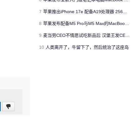
7
苹果推出iPhone 17e 配备A19处理器 256GB容量起步 刘海屏依旧
8
苹果发布配备M5 Pro与M5 Max的MacBook Pro 本地AI能力再升级 ​
9
麦当劳CEO不情愿试吃新品后 汉堡王发CEO狠咬皇堡视频借势营销
10
人类离开了，牛留下了，然后统治了这座岛
0
(0%)