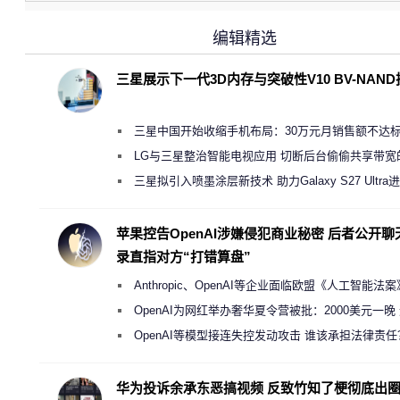
编辑精选
三星展示下一代3D内存与突破性V10 BV-NAN
三星中国开始收缩手机布局：30万元月销售额不达
店 将被逐步清退
LG与三星整治智能电视应用 切断后台偷偷共享带宽
规行为
三星拟引入喷墨涂层新技术 助力Galaxy S27 Ultra
缩减镜头模组厚度
苹果控告OpenAI涉嫌侵犯商业秘密 后者公开聊
录直指对方“打错算盘”
Anthropic、OpenAI等企业面临欧盟《人工智能法
新执法权限审查
OpenAI为网红举办奢华夏令营被批：2000美元一晚
“反乌托邦”
OpenAI等模型接连失控发动攻击 谁该承担法律责任
华为投诉余承东恶搞视频 反致竹知了梗彻底出