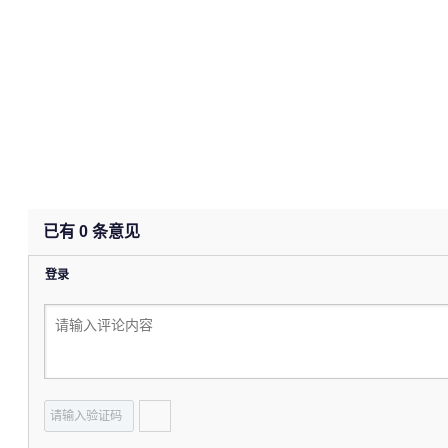
已有
0
条意见
登录