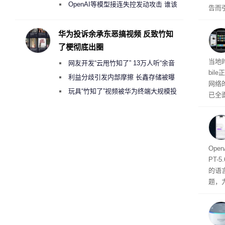
2000美元一晚 遭讽“反乌托邦”
OpenAI等模型接连失控发动攻击 谁该
告而
承担法律责任？
车载
统将
华为投诉余承东恶搞视频 反致竹知
伴有
了梗彻底出圈
光秀
去最
当地
网友开发“云甩竹知了” 13万人听“余音
bil
绕梁”
利益分歧引发内部摩擦 长鑫存储被曝
网络
曾将华为驻场工程师驱逐出研发基地
玩具“竹知了”视频被华为终端大规模投
已全
诉下架
初代
报面
将彻
算强
Ope
PT
的语
题，
降低