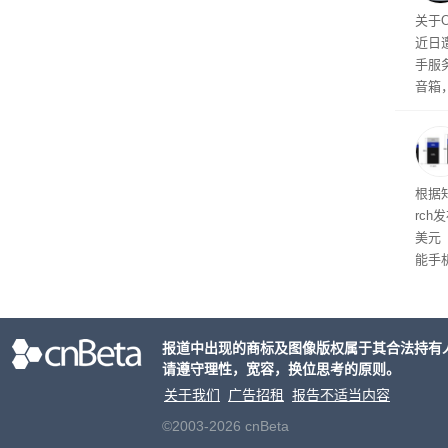
美元
关于
近日
手服
音箱
cho
型，
间。
根据知
rc
美元
能手
独占
实现
峰值
报道中出现的商标及图像版权属于其合法持有
对主
请遵守理性，宽容，换位思考的原则。
关于我们
广告招租
报告不适当内容
©2003-2026 cnBeta