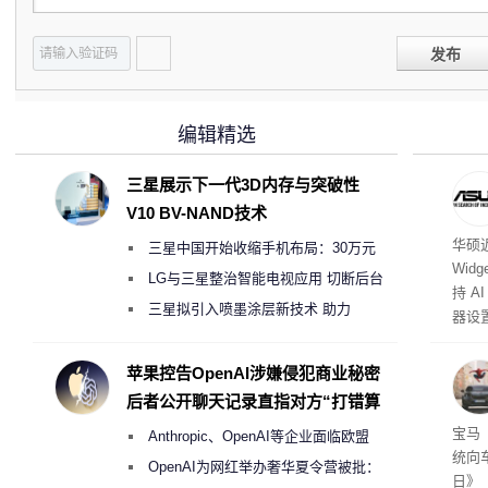
发布
编辑精选
三星展示下一代3D内存与突破性
V10 BV-NAND技术
自动
华硕近
三星中国开始收缩手机布局：30万元
Wid
月销售额不达标门店 将被逐步清退
LG与三星整治智能电视应用 切断后台
持 A
偷偷共享带宽的违规行为
三星拟引入喷墨涂层新技术 助力
器设
Galaxy S27 Ultra进一步缩减镜头模组厚
Win
需向兼
度
苹果控告OpenAI涉嫌侵犯商业秘密
调整
后者公开聊天记录直指对方“打错算
盘”
官方
宝马
Anthropic、OpenAI等企业面临欧盟
统向
《人工智能法案》全新执法权限审查
OpenAI为网红举办奢华夏令营被批：
日》（S