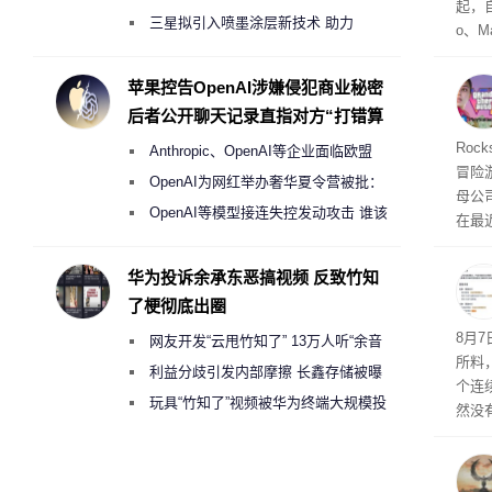
起，自
偷偷共享带宽的违规行为
三星拟引入喷墨涂层新技术 助力
o、M
Galaxy S27 Ultra进一步缩减镜头模组厚
自动模
和操
度
苹果控告OpenAI涉嫌侵犯商业秘密
命令
后者公开聊天记录直指对方“打错算
起来，
盘”
期
Roc
Anthropic、OpenAI等企业面临欧盟
防御
冒险
气将
《人工智能法案》全新执法权限审查
OpenAI为网红举办奢华夏令营被批：
母公司T
发效
2000美元一晚 遭讽“反乌托邦”
OpenAI等模型接连失控发动攻击 谁该
在最近
承担法律责任？
时，Ta
ss 
华为投诉余承东恶搞视频 反致竹知
了梗彻底出圈
悄悄
8月
网友开发“云甩竹知了” 13万人听“余音
所料
绕梁”
利益分歧引发内部摩擦 长鑫存储被曝
个连
曾将华为驻场工程师驱逐出研发基地
玩具“竹知了”视频被华为终端大规模投
然没
诉下架
就开
有品
着—