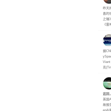
线了
昨天
喜的
之锤
《雷
mes
ox、
出震
据C
yS
Via
克(T
ris
合适
户对
算法
这回
老牌
英国A
故报
enA