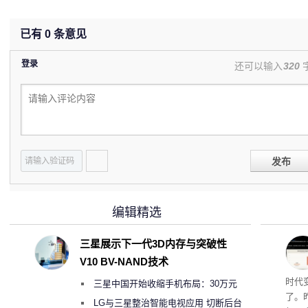
已有
0
条意见
登录
还可以输入
320
发布
编辑精选
三星展示下一代3D内存与突破性
V10 BV-NAND技术
Co
时代
三星中国开始收缩手机布局：30万元
了。昨
月销售额不达标门店 将被逐步清退
LG与三星整治智能电视应用 切断后台