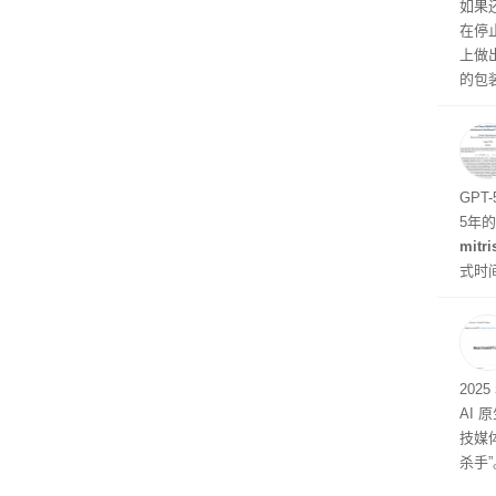
生产
如果
在停
上做
的包
如官方
初停
题
GPT
5年
mitri
式时
似然
202
AI 
技媒
杀手”