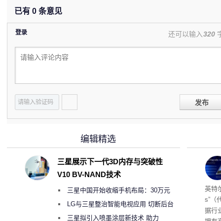
已有
0
条意见
登录
还可以输入
320
发布
编辑精选
三星展示下一代3D内存与突破性
V10 BV-NAND技术
256
英特尔
三星中国开始收缩手机布局：30万元
s”（
月销售额不达标门店 将被逐步清退
LG与三星整治智能电视应用 切断后台
据行
偷偷共享带宽的违规行为
三星拟引入喷墨涂层新技术 助力