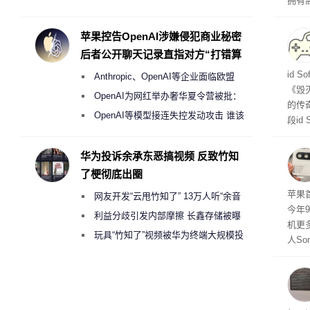
拥有高
Galaxy S27 Ultra进一步缩减镜头模组厚
在直接
务器
度
苹果控告OpenAI涉嫌侵犯商业秘密
后者公开聊天记录直指对方“打错算
盘”
战士
id 
Anthropic、OpenAI等企业面临欧盟
《毁
《人工智能法案》全新执法权限审查
OpenAI为网红举办奢华夏令营被批：
的传
2000美元一晚 遭讽“反乌托邦”
OpenAI等模型接连失控发动攻击 谁该
段id
承担法律责任？
灭战
华为投诉余承东恶搞视频 反致竹知
了梗彻底出圈
苹果首
网友开发“云甩竹知了” 13万人听“余音
今年
绕梁”
利益分歧引发内部摩擦 长鑫存储被曝
机更
曾将华为驻场工程师驱逐出研发基地
玩具“竹知了”视频被华为终端大规模投
人So
诉下架
Ul
蓝色设
ra