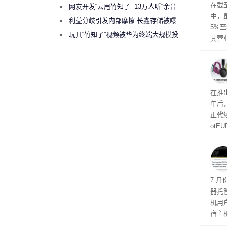
于美
在截
网友开发“云甩竹知了” 13万人听“余音
中，
绕梁”
利益分歧引发内部摩擦 长鑫存储被曝
5%至
曾将华为驻场工程师驱逐出研发基地
玩具“竹知了”视频被华为终端大规模投
其营
诉下架
示，
日元
69亿
曝光
在推出
年后
正代
otE
代Bo
计与
机安
7 月
器托
机用
宿主
托管