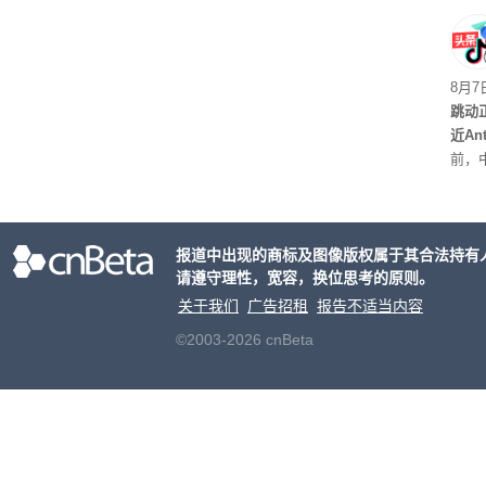
如果
有可
最先
8月
跳动
近An
前，
室的
报道中出现的商标及图像版权属于其合法持有
请遵守理性，宽容，换位思考的原则。
关于我们
广告招租
报告不适当内容
©2003-2026 cnBeta