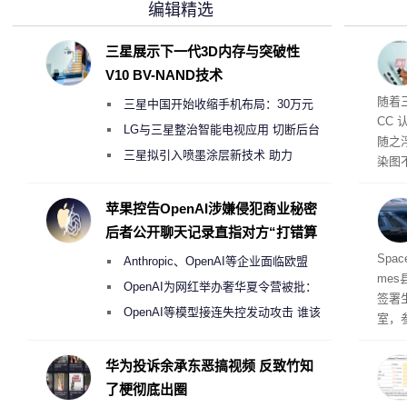
编辑精选
三星展示下一代3D内存与突破性
V10 BV-NAND技术
随着三
三星中国开始收缩手机布局：30万元
CC
月销售额不达标门店 将被逐步清退
LG与三星整治智能电视应用 切断后台
随之
偷偷共享带宽的违规行为
三星拟引入喷墨涂层新技术 助力
染图
Galaxy S27 Ultra进一步缩减镜头模组厚
一次
息人士
度
苹果控告OpenAI涉嫌侵犯商业秘密
26 
后者公开聊天记录直指对方“打错算
盘”
民面
Spa
Anthropic、OpenAI等企业面临欧盟
me
《人工智能法案》全新执法权限审查
OpenAI为网红举办奢华夏令营被批：
签署
2000美元一晚 遭讽“反乌托邦”
OpenAI等模型接连失控发动攻击 谁该
室，
承担法律责任？
的会
华为投诉余承东恶搞视频 反致竹知
了梗彻底出圈