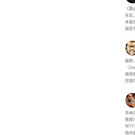
年审
《重
年后
本面
国官
相关
的审
据称
（Jo
继续
控拨
脏话
一个
恐怖
华纳
救赎》
NIT
陆中