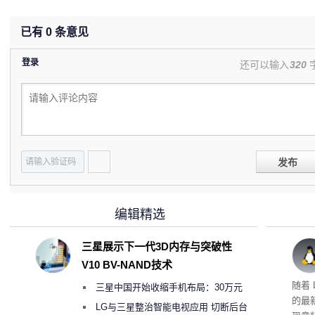
已有
0
条意见
登录
还可以输入
320
发布
编辑精选
三星展示下一代3D内存与突破性
V10 BV-NAND技术
版体
随着 L
三星中国开始收缩手机布局：30万元
的最
月销售额不达标门店 将被逐步清退
LG与三星整治智能电视应用 切断后台