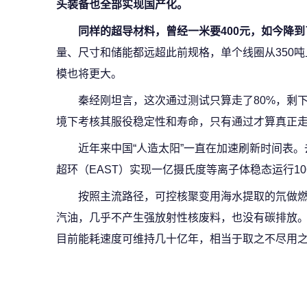
头装备也全部实现国产化。
同样的超导材料，曾经一米要400元，如今降到了
量、尺寸和储能都远超此前规格，单个线圈从350吨
模也将更大。
秦经刚坦言，这次通过测试只算走了80%，剩
境下考核其服役稳定性和寿命，只有通过才算真正
近年来中国“人造太阳”一直在加速刷新时间表
超环（EAST）实现一亿摄氏度等离子体稳态运行1
按照主流路径，可控核聚变用海水提取的氘做燃
汽油，几乎不产生强放射性核废料，也没有碳排放。
目前能耗速度可维持几十亿年，相当于取之不尽用