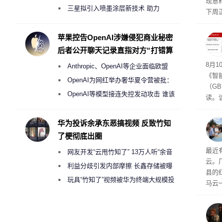
现意
偷偷共享带宽的违规行为
三星拟引入喷墨涂层新技术 助力
下周正
Galaxy S27 Ultra进一步缩减镜头模组厚
可接
度
苹果控告OpenAI涉嫌侵犯商业秘密
后者公开聊天记录直指对方“打错算
盘”
成合
8月10
Anthropic、OpenAI等企业面临欧盟
《智
《人工智能法案》全新执法权限审查
OpenAI为网红举办奢华夏令营被批：
（GB
2000美元一晚 遭讽“反乌托邦”
OpenAI等模型接连失控发动攻击 谁该
读。该
承担法律责任？
日起
在中
华为投诉余承东恶搞视频 反致竹知
了梗彻底出圈
业
最近
网友开发“云甩竹知了” 13万人听“余音
云。
绕梁”
利益分歧引发内部摩擦 长鑫存储被曝
县的
曾将华为驻场工程师驱逐出研发基地
玩具“竹知了”视频被华为终端大规模投
马云
诉下架
得挺