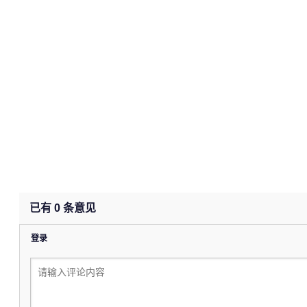
已有
0
条意见
登录