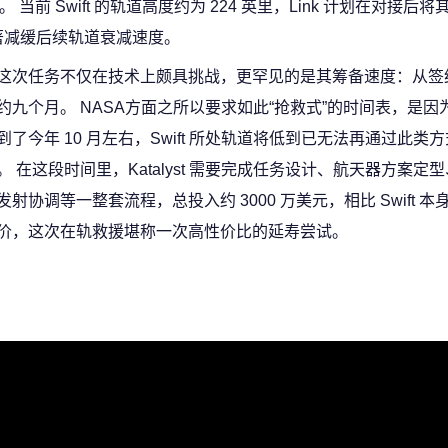
当前 Swift 的轨道高度约为 224 英里，Link 计划在对接后将其
著减缓后续轨道衰减速度。
这次任务不仅在技术上颇具挑战，更罕见的是其筹备速度：从签
约九个月。 NASA方面之所以要求如此“抢救式”的时间表，是因
到了今年 10 月左右，Swift 所处轨道将低到已无法再通过此类
。 在这段时间里，Katalyst 需要完成任务设计、航天器方案定
发射协调等一整套流程，总投入约 3000 万美元，相比 Swift 本身
价，这次在轨救援堪称一次高性价比的延寿尝试。