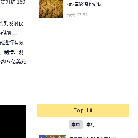
提升约 150
·范·库伦”身份确认
昨天 07:51
约到发射仅
为估算显
方式进行有效
型、制造、测
约 5 亿美元
Top 10
本周
本月