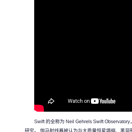
Swift 的全称为 Neil Gehrels Swif
研究。 伽马射线暴被认为与大质量恒星塌缩、黑洞形