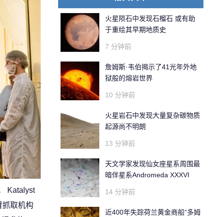
火星陨石中发现石榴石 或有助
于重绘其早期地质史
7 分钟前
詹姆斯·韦伯揭示了41光年外地
狱般的熔岩世界
10 分钟前
火星岩石中发现大量复杂碳物质
起源尚不明朗
13 分钟前
天文学家发现仙女座星系周围最
暗伴星系Andromeda XXXVI
atalyst
14 分钟前
臂抓取机构
近400年失踪荷兰黄金商船“多姆