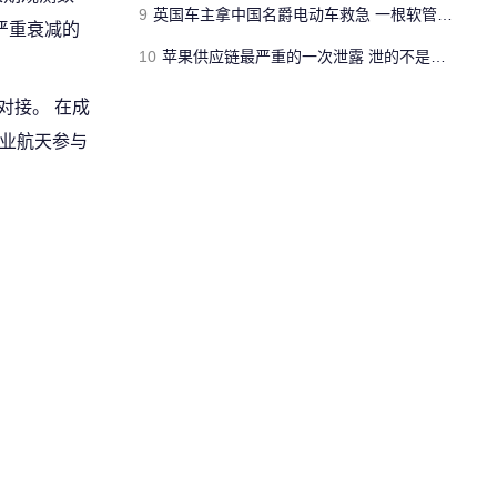
9
英国车主拿中国名爵电动车救急 一根软管让屋子共享汽车空调
严重衰减的
10
苹果供应链最严重的一次泄露 泄的不是新iPhone长什么样
对接。 在成
商业航天参与