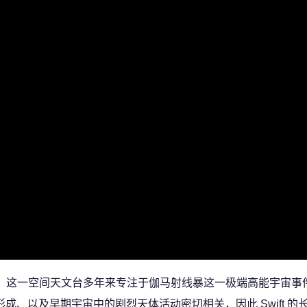
t Observatory，这一空间天文台多年来专注于伽马射线暴这一极端高能宇
成、以及早期宇宙中的剧烈天体活动密切相关，因此 Swift 的