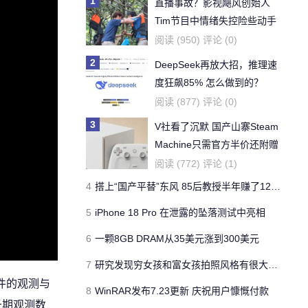
1
直播事故？影视飓风创始人
Tim节目中情绪失控险些动手
阅读 (950) 评论 (0)
2
DeepSeek再放大招，推理速
度狂飙85% 怎么做到的？
阅读 (877) 评论 (0)
3
V社看了沉默 国产山寨Steam
Machine只需官方半价还附赠
《黑神话》
阅读 (772) 评论 (1)
4
搭上“国产平替”东风 85后教授半年赚了1200亿
5
iPhone 18 Pro 在泄露的坠落测试中亮相
6
一颗8GB DRAM从35美元涨到300美元
7
研究发现穷女孩和富女孩拍照风格有很大差异
宙事件的观测与
8
WinRAR发布7.23更新 庆祝用户慷慨付款
长期观测数