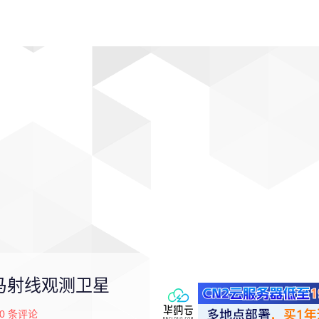
动漫
趣闻
科学
软件
主题
排行
伽马射线观测卫星
0
条评论