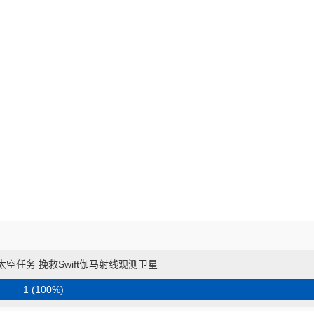
起太空任务 挽救Swift伽马射线观测卫星
1 (100%)