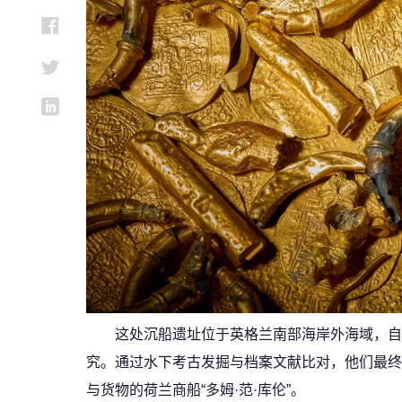
这处沉船遗址位于英格兰南部海岸外海域，自1
究。通过水下考古发掘与档案文献比对，他们最终
与货物的荷兰商船“多姆·范·库伦”。