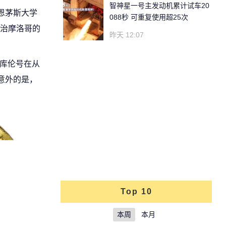
智神星一号主发动机累计试车20
恩茅斯大学
088秒 可重复使用超25次
治摩洛哥的
昨天 12:07
·库伦号在从
意外的是，
Top 10
本周
本月