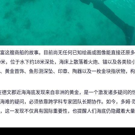
富这艘商船的故事。目前尚无任何已知绘画或图像能直接还原多姆
0米，位于水下约18米深处，海床上散落着火炮、锚以及各类较
、黄金首饰、鱼形测深坠、印章、陶器以及一枚金块指状物，构
，在德文郡近海海底发现来自非洲的黄金，是一个激发诸多疑问的
海难的疑问，必须依靠跨学科专家团队长期协作。如今，多姆·范
，这一发现不仅具有国际重要性，也提醒人们海底仍隐藏着大量