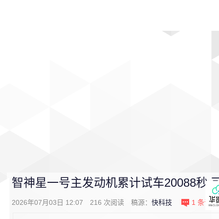
首页
影视
音乐
游戏
动漫
排行
智神星一号主发动机累计试车20088秒 
2026年07月03日 12:07
216
次阅读
稿源：
快科技
1
条评论