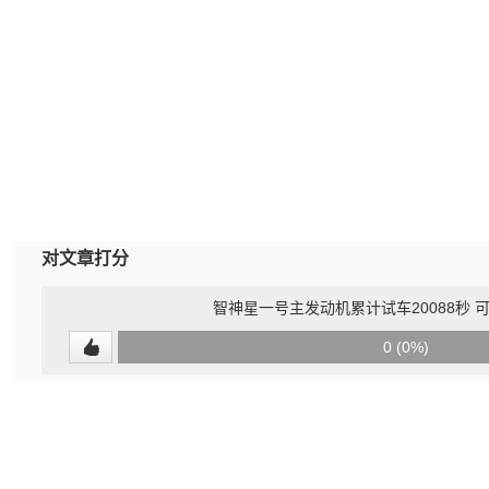
对文章打分
智神星一号主发动机累计试车20088秒 
0
0 (0%)
(undefined%)