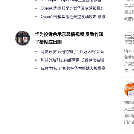
曾承
《人工智能法案》全新执法权限审查
OpenAI为网红举办奢华夏令营被批：
邦公
2000美元一晚 遭讽“反乌托邦”
OpenAI等模型接连失控发动攻击 谁该
政府
承担法律责任？
显示
称的
华为投诉余承东恶搞视频 反致竹知
也无
了梗彻底出圈
Ope
网友开发“云甩竹知了” 13万人听“余音
免费侧
绕梁”
利益分歧引发内部摩擦 长鑫存储被曝
户用到
曾将华为驻场工程师驱逐出研发基地
玩具“竹知了”视频被华为终端大规模投
优，
诉下架
免费侧
本对话
钮用
型大
据路
人士
源A
门产