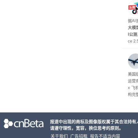
据A
大模型
I公
ce 
元/百
万to
出分辨
在部
美国
运营
x 
构完
域涉
件。
检查
报道中出现的商标及图像版权属于其合法持有
请遵守理性，宽容，换位思考的原则。
关于我们
广告招租
报告不适当内容