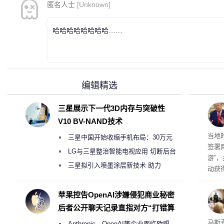
匿名人士
[Unknown]
哈哈哈哈哈哈哈哈……
编辑精选
三星展示下一代3D内存与突破性
V10 BV-NAND技术
育旅
当地
三星中国开始收缩手机布局：30万元
签署
月销售额不达标门店 将被逐步清退
LG与三星整治智能电视应用 切断后台
游”
偷偷共享带宽的违规行为
三星拟引入喷墨涂层新技术 助力
动获
Galaxy S27 Ultra进一步缩减镜头模组厚
府将
育旅
度
苹果控告OpenAI涉嫌侵犯商业秘密
行动
后者公开聊天记录直指对方“打错算
盘”
果 
马斯克
Anthropic、OpenAI等企业面临欧盟