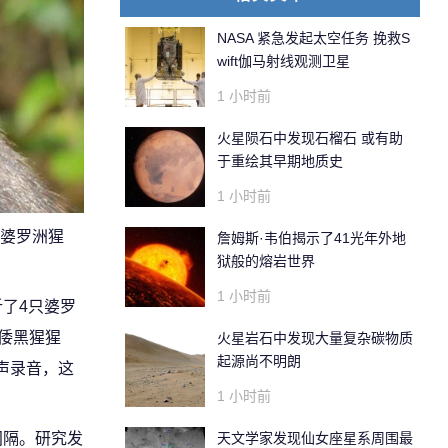
NASA 紧急发起太空任务 挽救S
wift伽马射线观测卫星
1 小时前
火星陨石中发现石榴石 或有助
于重绘其早期地质史
1 小时前
婆罗洲猩
詹姆斯·韦伯揭示了41光年外地
狱般的熔岩世界
1 小时前
分析了4只婆罗
3只倭黑猩猩
火星岩石中发现大量复杂碳物质
起源尚不明朗
的笑声录音，这
1 小时前
天文学家发现仙女座星系周围最
间隔。研究发