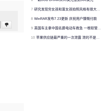
7
研究发现穷女孩和富女孩拍照风格有很大差异
8
WinRAR发布7.23更新 庆祝用户慷慨付款
9
英国车主拿中国名爵电动车救急 一根软管让屋子共享汽车空调
10
苹果供应链最严重的一次泄露 泄的不是新iPhone长什么样