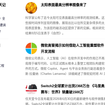
天记
太阳表面最高分辨率图像来了
科学家公布了迄今太阳可见表面最高分辨率的观测结果。这
案》全
些按时间序列呈现的图像，展现出比以往所见复杂得多的太
 遭讽
阳表层景象，为该层的磁活动区提供了新的见解。相关研究
？
结果8月5日发表于《自然》。
圈
微软高管揭示如何借助人工智能重塑软件
开发流程
微软公司表示，人工智能（AI）在软件开发中的作用已不再
局限于编写代码，公司正试图从根本上重塑工程团队构建软
工程
件的方式。微软 Copilot、Agent 与平台业务执行副总裁查
斯·拉曼纳（Charles Lamanna）详细阐述了微软如何将 AI 
度融入开发工作流，同时保持对客户成功指标的关注。
Switch2全球累计出货2368万台 《马里奥
赛车：世界》销量破1500万
任天堂今日发布截至2026年6月30日的最新硬件与软件销售
据。Switch2全球累计出货量已达2368万台，软件累计出货