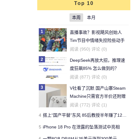
Top 10
本周
本月
1
直播事故？影视飓风创始人
Tim节目中情绪失控险些动手
阅读 (950) 评论 (0)
2
DeepSeek再放大招，推理速
度狂飙85% 怎么做到的？
阅读 (877) 评论 (0)
3
V社看了沉默 国产山寨Steam
Machine只需官方半价还附赠
《黑神话》
阅读 (772) 评论 (1)
4
搭上“国产平替”东风 85后教授半年赚了1200亿
5
iPhone 18 Pro 在泄露的坠落测试中亮相
6
一颗8GB DRAM从35美元涨到300美元