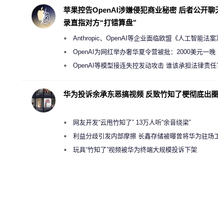
苹果控告OpenAI涉嫌侵犯商业秘密 后者公开聊
录直指对方“打错算盘”
Anthropic、OpenAI等企业面临欧盟《人工智能法
新执法权限审查
OpenAI为网红举办奢华夏令营被批：2000美元一晚
“反乌托邦”
OpenAI等模型接连失控发动攻击 谁该承担法律责任
华为投诉余承东恶搞视频 反致竹知了梗彻底出
网友开发“云甩竹知了” 13万人听“余音绕梁”
利益分歧引发内部摩擦 长鑫存储被曝曾将华为驻场
师驱逐出研发基地
玩具“竹知了”视频被华为终端大规模投诉下架