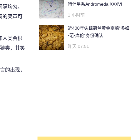
暗伴星系Andromeda XXXVI
间隔均匀。
1 小时前
奏的笑声可
近400年失踪荷兰黄金商船“多姆
·范·库伦”身份确认
如人类会根
昨天 07:51
猿类，其笑
言的出现，