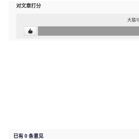
对文章打分
大猿与
0
(undefined%)
已有
0
条意见