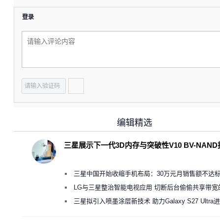
登录
编辑精选
三星展示下一代3D内存与突破性V10 BV-NAN
三星中国开始收缩手机布局：30万元月销售额不达
店 将被逐步清退
LG与三星整治智能电视应用 切断后台偷偷共享带宽
规行为
三星拟引入喷墨涂层新技术 助力Galaxy S27 Ultra
缩减镜头模组厚度