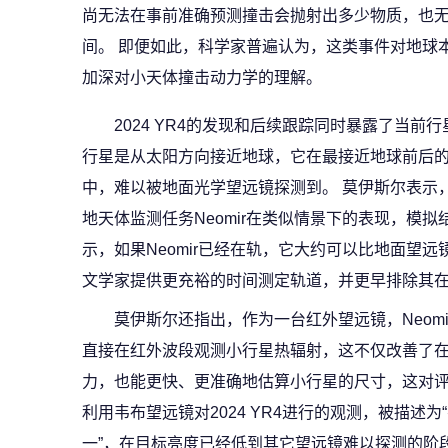
尚无法在事前准确预测撞击会抛射出多少物质，也
间。 即便如此，科学家普遍认为，这类事件对地球
加深对小天体撞击动力学的理解。
2024 YR4的发现和后续跟踪同时暴露了当前
行星是从太阳方向接近地球，它在最接近地球前后
中，难以被地面光学望远镜探测到。 莫伊斯尔表示
地天体监测任务Neomir在类似情景下的表现，模拟
示，如果Neomir已经在轨，它大约可以比地面望远镜
文学家提供更充裕的时间测定轨道，并更早排除其在2
莫伊斯尔还指出，作为一台红外望远镜，Neom
直接在红外波段观测小行星热辐射，这不仅改善了
力，也能更快、更准确地估算小行星的尺寸，这对评
利用韦布望远镜对2024 YR4进行的观测，被描述
一”，在目标亮度已经低到其它望远镜难以探测的阶