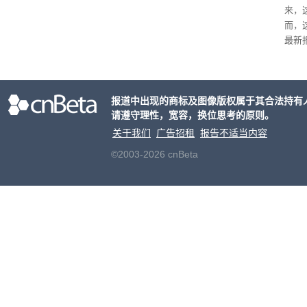
来，
而，
最新报
放广
考虑如
中，
报道中出现的商标及图像版权属于其合法持有
楚。
请遵守理性，宽容，换位思考的原则。
关于我们
广告招租
报告不适当内容
©2003-2026 cnBeta