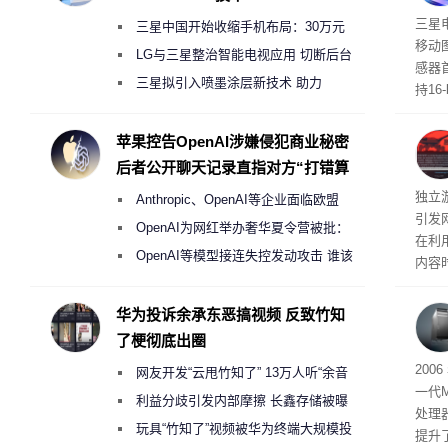
传感
三星
三星中国开始收缩手机布局：30万元
移动
月销售额不达标门店 将被逐步清退
LG与三星整治智能电视应用 切断后台
感器
偷偷共享带宽的违规行为
三星拟引入喷墨涂层新技术 助力
持16
Galaxy S27 Ultra进一步缩减镜头模组厚
光拍
度
苹果控告OpenAI涉嫌侵犯商业秘密
后者公开聊天记录直指对方“打错算
盘”
文档
独立游
Anthropic、OpenAI等企业面临欧盟
引发
《人工智能法案》全新执法权限审查
OpenAI为网红举办奢华夏令营被批：
在利用
2000美元一晚 遭讽“反乌托邦”
OpenAI等模型接连失控发动攻击 谁该
内容
承担法律责任？
tage 
华为投诉余承东恶搞视频 反致竹知
了梗彻底出圈
有五
200
网友开发“云甩竹知了” 13万人听“余音
一代
绕梁”
利益分歧引发内部摩擦 长鑫存储被曝
处理器
曾将华为驻场工程师驱逐出研发基地
玩具“竹知了”视频被华为终端大规模投
提升