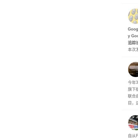
诉下架
C 架
型，原
ss 
Hu
Goo
y G
追踪设
本次发
列手机
新硬
果Air
摩托罗
今年3
开正
旗下航
联合启
目，
其目
约为
特尔宣
14
自从P