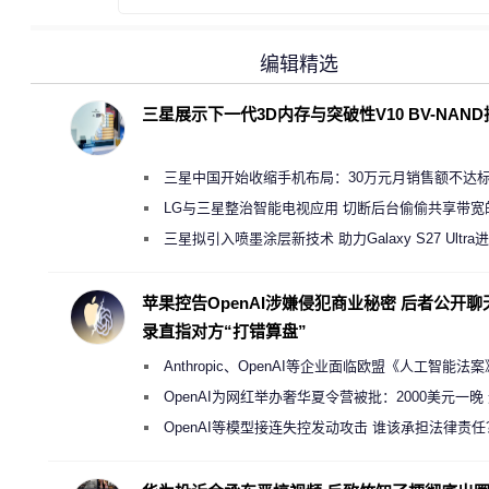
编辑精选
三星展示下一代3D内存与突破性V10 BV-NAN
三星中国开始收缩手机布局：30万元月销售额不达
店 将被逐步清退
LG与三星整治智能电视应用 切断后台偷偷共享带宽
规行为
三星拟引入喷墨涂层新技术 助力Galaxy S27 Ultra
缩减镜头模组厚度
苹果控告OpenAI涉嫌侵犯商业秘密 后者公开聊
录直指对方“打错算盘”
Anthropic、OpenAI等企业面临欧盟《人工智能法
新执法权限审查
OpenAI为网红举办奢华夏令营被批：2000美元一晚
“反乌托邦”
OpenAI等模型接连失控发动攻击 谁该承担法律责任