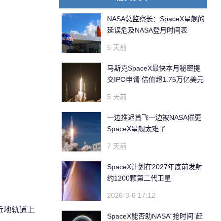
NASA总监察长：SpaceX星舰的
延误危及NASA登月时间表
5 天前
马斯克SpaceX最快本月秘密提
交IPO申请 估值超1.75万亿美元
5 天前
一边推迟首飞一边被NASA催更
SpaceX星舰太难了
7 天前
SpaceX计划在2027年底前发射
约1200颗第二代卫星
2026-3-6 17:12
，近地轨道上
SpaceX能否助NASA“抢时间”赶