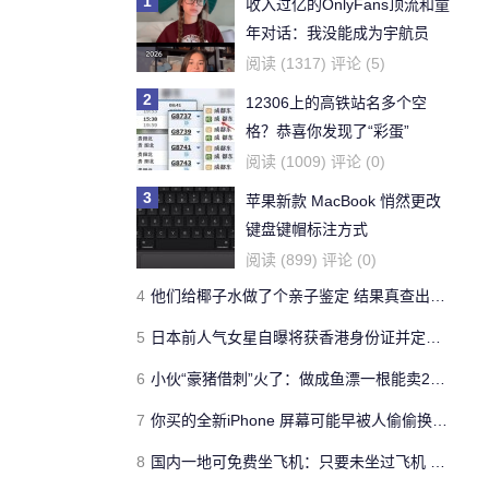
1
收入过亿的OnlyFans顶流和童
年对话：我没能成为宇航员
阅读 (1317) 评论 (5)
2
12306上的高铁站名多个空
格？恭喜你发现了“彩蛋”
阅读 (1009) 评论 (0)
3
苹果新款 MacBook 悄然更改
键盘键帽标注方式
阅读 (899) 评论 (0)
4
他们给椰子水做了个亲子鉴定 结果真查出隔壁老王了
5
日本前人气女星自曝将获香港身份证并定居 发文请教
6
小伙“豪猪借刺”火了：做成鱼漂一根能卖268元
7
你买的全新iPhone 屏幕可能早被人偷偷换走了
8
国内一地可免费坐飞机：只要未坐过飞机 均可免费申请