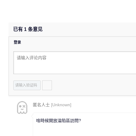
已有
1
条意见
登录
匿名人士
[Unknown]
啥時候開放淪陷區訪問?