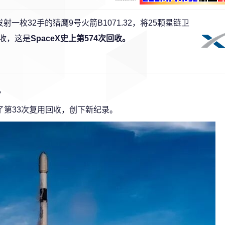
发射一枚32手的猎鹰9号火箭B1071.32，将25颗星链卫
收，这是
SpaceX史上第574次回收。
。
成了第33次复用回收，创下新纪录。