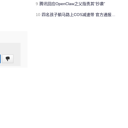
9
腾讯回应OpenClaw之父指责其“抄袭”
10
四名孩子躺马路上COS减速带 官方通报：已进行教育劝导
0
(0%)