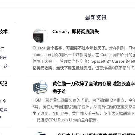
最新资讯
D技术
Cursor，即将彻底消失
Cursor 这个名字，可能撑不过今年秋天了。
就在刚刚，The 
标门
nformation 独家曝出一个炸裂消息。在 Cursor 周四召开的
的违
体员工大会上，管理层当场交底：
SpaceX 对 Cursor 的 60
进一步
亿美元收购，最快下周五就能完成。
但更炸裂的还不是时间
表。Cursor 管理层还多说了一句话：
Cursor 这个品牌名，
在未来几个月内从新产品上逐步淘汰。
天记
黄仁勋一刀砍碎了全球内存股 唯独长鑫幸
免于难
HBM一直是黄仁勋最头疼的问题。为了确保HBM供应，今
案》全
6月，黄仁勋带着团队跑遍了亚洲。然而黄仁勋的态度突然
 遭讽
生了改变，在8月7号，黄仁勋大手一挥，英伟达大幅削减下
？
一代旗舰GPU Rubin Ultra的显存配置。