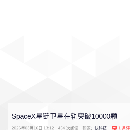
首页
影视
音乐
游戏
SpaceX星链卫星在轨突破10000颗
2026年03月16日 13:12
454
次阅读
稿源：
快科技
1
条评