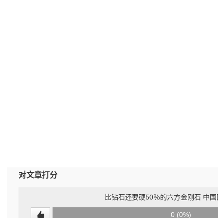
对文章打分
比钻石还要硬50％的六方金刚石 中
0
0 (0%)