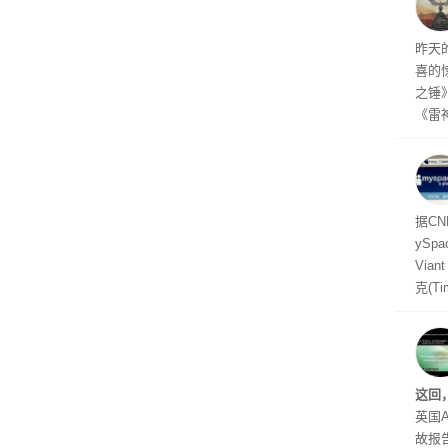
着—
线了
昨天
喜的
之锤
《雷
mes
ox、
出震
据C
yS
Via
克(T
ris
合适
户对
算法
这回
老牌
英国A
故报