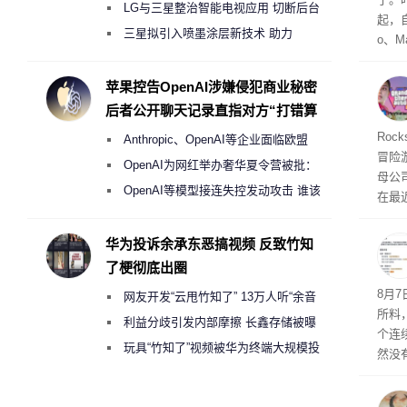
月销售额不达标门店 将被逐步清退
LG与三星整治智能电视应用 切断后台
起，自
偷偷共享带宽的违规行为
三星拟引入喷墨涂层新技术 助力
o、M
Galaxy S27 Ultra进一步缩减镜头模组厚
自动模
和操
度
苹果控告OpenAI涉嫌侵犯商业秘密
命令
后者公开聊天记录直指对方“打错算
起来，
盘”
期
Roc
Anthropic、OpenAI等企业面临欧盟
防御
冒险
气将
《人工智能法案》全新执法权限审查
OpenAI为网红举办奢华夏令营被批：
母公司T
发效
2000美元一晚 遭讽“反乌托邦”
OpenAI等模型接连失控发动攻击 谁该
在最近
承担法律责任？
时，Ta
ss 
华为投诉余承东恶搞视频 反致竹知
了梗彻底出圈
悄悄
8月
网友开发“云甩竹知了” 13万人听“余音
所料
绕梁”
利益分歧引发内部摩擦 长鑫存储被曝
个连
曾将华为驻场工程师驱逐出研发基地
玩具“竹知了”视频被华为终端大规模投
然没
诉下架
就开
有品