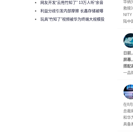
华纳
网友开发“云甩竹知了” 13万人听“余音
救赎》
绕梁”
利益分歧引发内部摩擦 长鑫存储被曝
NIT
曾将华为驻场工程师驱逐出研发基地
玩具“竹知了”视频被华为终端大规模投
陆中
诉下架
大家
事。
键
日前
屏幕
搭配
一品
车市
型风
在8
总裁
和华
具备
发布