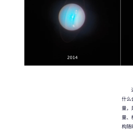
什么
量，
量、
构随