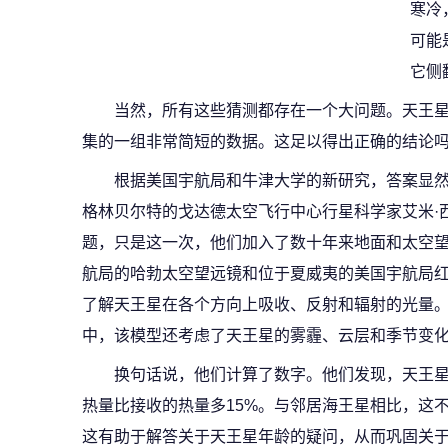
寒冷
可能
它侧
当然，所有这些猜测都存在一个大问题。天王星
集的一组非常简短的数据。这足以得出正确的结论
根据美国宇航局和牛津大学的新研究，答案显
格林贝尔特的戈达德太空飞行中心行星科学家艾米·
题，只是这一次，他们加入了数十年来地面和太空
航局的哈勃太空望远镜和位于夏威夷的美国宇航局
了解天王星在各个方向上吸收、反射和辐射的光量
中，该模型还考虑了天王星的雾霾、云层和季节变
换句话说，他们计算了数字。他们发现，天王星
热量比接收的热量多15%。与邻居海王星相比，这不
这有助于解答关于天王星年龄的疑问，从而巩固关