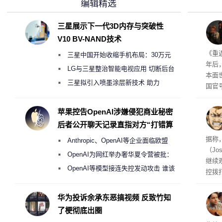
编辑精选
三星展示下一代3D内存与突破性
V10 BV-NAND技术
年审
《重
三星中国开始收缩手机布局：30万元
年后
月销售额不达标门店 将被逐步清退
LG与三星整治智能电视应用 切断后台
本面
偷偷共享带宽的违规行为
三星拟引入喷墨涂层新技术 助力
国官
Galaxy S27 Ultra进一步缩减镜头模组厚
相关
的审
度
苹果控告OpenAI涉嫌侵犯商业秘密
后者公开聊天记录直指对方“打错算
盘”
据称
Anthropic、OpenAI等企业面临欧盟
（Jo
《人工智能法案》全新执法权限审查
OpenAI为网红举办奢华夏令营被批：
继续
2000美元一晚 遭讽“反乌托邦”
OpenAI等模型接连失控发动攻击 谁该
控拨
承担法律责任？
脏话
一个
华为投诉余承东恶搞视频 反致竹知
恐怖
了梗彻底出圈