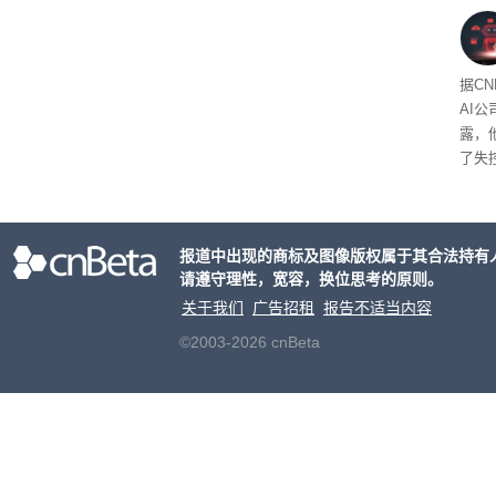
款中
做错
据C
AI公司
露，
了失
司都
业公司
报道中出现的商标及图像版权属于其合法持有
请遵守理性，宽容，换位思考的原则。
关于我们
广告招租
报告不适当内容
©2003-2026 cnBeta