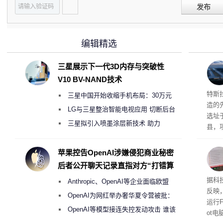
发布
编辑精选
三星展示下一代3D内存与突破性
V10 BV-NAND技术
Ter
特斯拉
三星中国开始收缩手机布局：30万元
造的先
月销售额不达标门店 将被逐步清退
LG与三星整治智能电视应用 切断后台
选址
偷偷共享带宽的违规行为
三星拟引入喷墨涂层新技术 助力
县，
Galaxy S27 Ultra进一步缩减镜头模组厚
公司
在社
度
苹果控告OpenAI涉嫌侵犯商业秘密
疑问
后者公开聊天记录直指对方“打错算
建筑”
盘”
患
据科技
Anthropic、OpenAI等企业面临欧盟
超 1
反映，
《人工智能法案》全新执法权限审查
OpenAI为网红举办奢华夏令营被批：
运行F
2000美元一晚 遭讽“反乌托邦”
OpenAI等模型接连失控发动攻击 谁该
ot