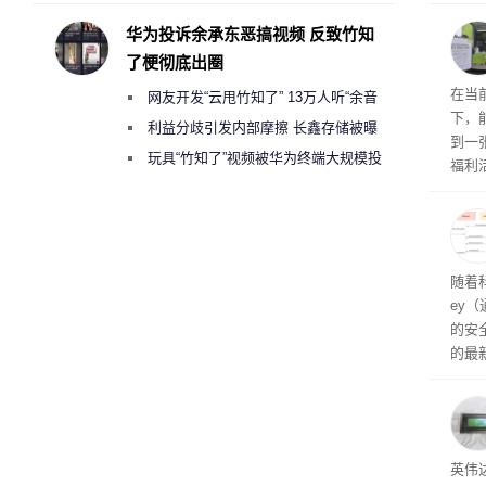
承担法律责任？
损坏
华为投诉余承东恶搞视频 反致竹知
了梗彻底出圈
RTX
在当
网友开发“云甩竹知了” 13万人听“余音
下，
绕梁”
利益分歧引发内部摩擦 长鑫存储被曝
到一
曾将华为驻场工程师驱逐出研发基地
玩具“竹知了”视频被华为终端大规模投
福利活
诉下架
英伟
州格
家提供
卡（F
户面
随着科
这一
ey
（Veri
的安全
的最新
失。研
内存
以利用
并窃取
SD
英伟达
在线