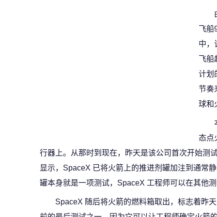
飞船
中，
飞船
计划
节奏
球和
态点
行器上。从那时到现在，昨天是该公司首次开始测试
显示，SpaceX 已将火箭上的推进剂罐加注到通
罐本身就是一项测试，SpaceX 工程师可以在其他
SpaceX 随后将火箭的燃料箱取出，标志着
前的最后测试之一，因为它可以让工程师确定火箭