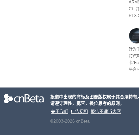
态
AR
件是
C）
软件
RTX
年晚
将到
的技
起售
针对
特汽
卡“F
平台
为2
车的
报道中出现的商标及图像版权属于其合法持有
请遵守理性，宽容，换位思考的原则。
关于我们
广告招租
报告不适当内容
©2003-2026 cnBeta