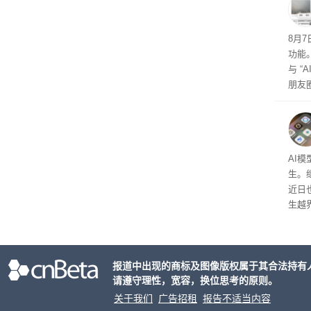
中，
楚。
8月
功能
与 “
朋友圈
以借
公司
AI
生。继 
近日
生越
科技
报道中出现的商标及图像版权属于其合法持有
请遵守理性，宽容，换位思考的原则。
关于我们
广告招租
报告不适当内容