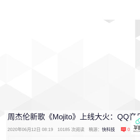
首页
影视
音乐
游戏
动漫
排行
周杰伦新歌《Mojito》上线大火：QQ
2020年06月12日 08:19
10185
次阅读
稿源：
快科技
0
条评