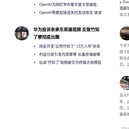
y G
《人工智能法案》全新执法权限审查
OpenAI为网红举办奢华夏令营被批：
追踪设
2000美元一晚 遭讽“反乌托邦”
OpenAI等模型接连失控发动攻击 谁该
本次发
承担法律责任？
列手机
新硬
华为投诉余承东恶搞视频 反致竹知
果Air
了梗彻底出圈
摩托罗
今年3
网友开发“云甩竹知了” 13万人听“余音
开正
旗下航
绕梁”
利益分歧引发内部摩擦 长鑫存储被曝
联合启
曾将华为驻场工程师驱逐出研发基地
玩具“竹知了”视频被华为终端大规模投
目，
诉下架
其目
约为
特尔宣
14
自从P
来，
而，
最新报
放广
考虑如