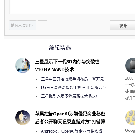
发布
编辑精选
三星展示下一代3D内存与突破性
V10 BV-NAND技术
有五
200
三星中国开始收缩手机布局：30万元
一代
月销售额不达标门店 将被逐步清退
LG与三星整治智能电视应用 切断后台
处理器
偷偷共享带宽的违规行为
三星拟引入喷墨涂层新技术 助力
提升
Galaxy S27 Ultra进一步缩减镜头模组厚
C 架
型，原
度
苹果控告OpenAI涉嫌侵犯商业秘密
ss 
后者公开聊天记录直指对方“打错算
盘”
Hu
Goo
Anthropic、OpenAI等企业面临欧盟