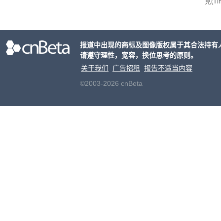
克(T
ris
合适
户对
报道中出现的商标及图像版权属于其合法持有
算法
请遵守理性，宽容，换位思考的原则。
老牌
关于我们
广告招租
报告不适当内容
©2003-2026 cnBeta