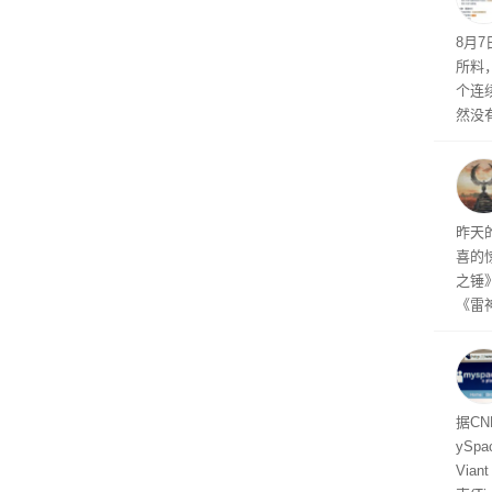
悄悄
8月
所料
个连
然没
就开
有品
着—
线了
昨天
喜的
之锤
《雷
mes
ox、
出震
据C
yS
Via