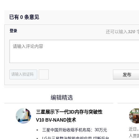
已有
0
条意见
登录
还可以输入
320
发布
编辑精选
三星展示下一代3D内存与突破性
V10 BV-NAND技术
肉串
近日
三星中国开始收缩手机布局：30万元
人贾
月销售额不达标门店 将被逐步清退
LG与三星整治智能电视应用 切断后台