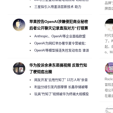
品牌
偷偷共享带宽的违规行为
三星拟引入喷墨涂层新技术 助力
牌首
Galaxy S27 Ultra进一步缩减镜头模组厚
访发
者均
度
苹果控告OpenAI涉嫌侵犯商业秘密
与西
后者公开聊天记录直指对方“打错算
盘”
Co
时代
Anthropic、OpenAI等企业面临欧盟
了。昨
《人工智能法案》全新执法权限审查
OpenAI为网红举办奢华夏令营被批：
起，自
2000美元一晚 遭讽“反乌托邦”
OpenAI等模型接连失控发动攻击 谁该
o、M
承担法律责任？
自动模
和操
华为投诉余承东恶搞视频 反致竹知
命令
了梗彻底出圈
起来，
期
Roc
网友开发“云甩竹知了” 13万人听“余音
防御
冒险
气将
绕梁”
利益分歧引发内部摩擦 长鑫存储被曝
母公司T
发效
曾将华为驻场工程师驱逐出研发基地
玩具“竹知了”视频被华为终端大规模投
在最近
诉下架
时，Ta
ss 