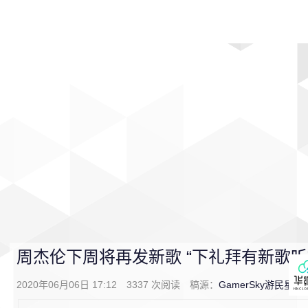
首页
影视
音乐
游戏
动漫
排行
周杰伦下周将再发新歌 “下礼拜有新歌听
2020年06月06日 17:12
3337
次阅读
稿源：
GamerSky游民星空