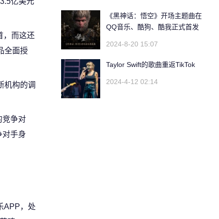
.5亿美元
《黑神话：悟空》开场主题曲在
QQ音乐、酷狗、酷我正式首发
首，而这还
2024-8-20 15:07
品全面授
Taylor Swift的歌曲重返TikTok
。
2024-4-12 02:14
断机构的调
的竞争对
争对手身
APP，处