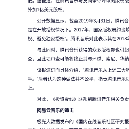
低。据报道，在腾讯音乐与友商争夺环球的版权战
外加1亿美元股权。
公开数据显示，截至2019年3月31日，腾讯
是在开放授权情况下。2017年，国家版权局约谈
权、避免独家授权”。腾讯音乐对此表示其在201
与此同时，腾讯音乐获得的众多版权却也引起
查，且此项审查可能将终止其与环球、索尼、华纳
该报道进而具体介绍，“腾讯音乐从上述三大
手。”后者认为这种做法并不公平，指责腾讯音乐
上。
对此，《投资壹线》联系到腾讯音乐相关负责
网易云音乐的追击
极光大数据发布的《国内在线音乐社区研究报