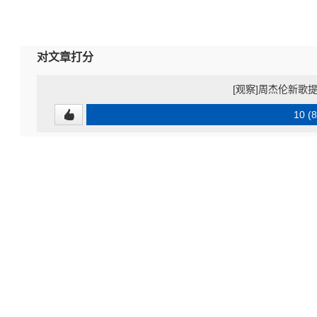
对文章打分
[观察]周杰伦新歌
10 (