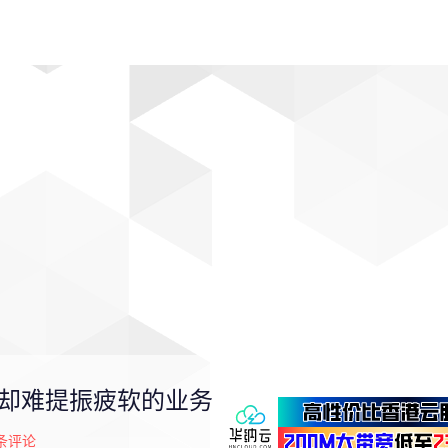
动漫
趣闻
科学
软件
主题
排行
 却难提振疲软的业务
条评论