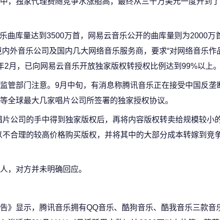
中，独家代理费随竞争水涨船高，最终从三千万美元一度升到了3
音乐曲库量达到3500万首，网易云音乐公开的曲库量则为2000万
境内外音乐公司及国内几大网络音乐服务商，要求“对网络音乐作
8年2月，已向网易云音乐开放独家版权转授权比例达到99%以上
监管部门注意。9月中旬，有消息称腾讯音乐正在接受中国反垄
等全球最大几家唱片公司所签署的独家授权协议。
唱片公司的手中得到独家版权后，再将内容版权转卖给规模较小
以不合理的较高价格购买版权，并将其中的大部分成本转嫁到竞
人，对方并未明确回应。
告》显示，腾讯音乐拥有QQ音乐、酷狗音乐、酷我音乐三款音乐