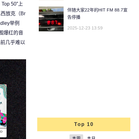
op 50”上
伴随大家22年的HIT FM 88.7宣
西放克（Br
告停播
dley举例
2025-12-23 13:59
球范围爆红的音
年前几乎难以
Top 10
本周
本月