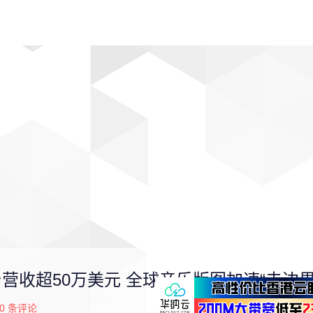
动漫
趣闻
科学
软件
主题
排行
平台营收超50万美元 全球音乐版图加速“去边界
0
条评论