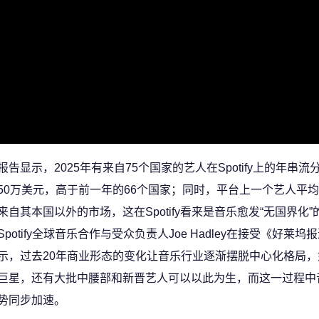
报告显示，2025年有来自75个国家的艺人在Spotify上的年串
50万美元，高于前一年的66个国家；同时，平台上一个艺人平
来自其本国以外的市场，这在Spotify看来是音乐愈发“无国界化”
Spotify全球音乐合作与受众负责人Joe Hadley在接受《好莱
示，过去20年商业形态的变化让音乐行业逐渐摆脱中心化格局，
巨星，还有大批中腰部和新晋艺人可以以此为生，而这一过程中
势同步加速。