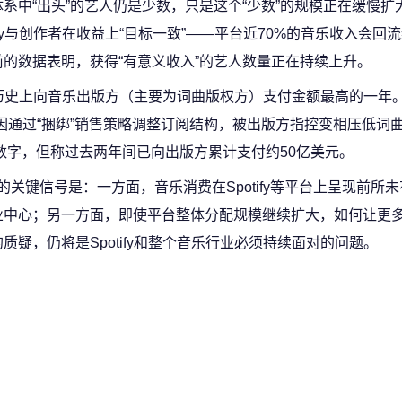
“出头”的艺人仍是少数，只是这个“少数”的规模正在缓慢扩大。
fy与创作者在收益上“目标一致”——平台近70%的音乐收入会回
的数据表明，获得“有意义收入”的艺人数量正在持续上升。
平台历史上向音乐出版方（主要为词曲版权方）支付金额最高的一年
fy曾因通过“捆绑”销售策略调整订阅结构，被出版方指控变相压低词
数字，但称过去两年间已向出版方累计支付约50亿美元。
图传递的关键信号是：一方面，音乐消费在Spotify等平台上呈现前所
业中心；另一方面，即使平台整体分配规模继续扩大，如何让更
疑，仍将是Spotify和整个音乐行业必须持续面对的问题。