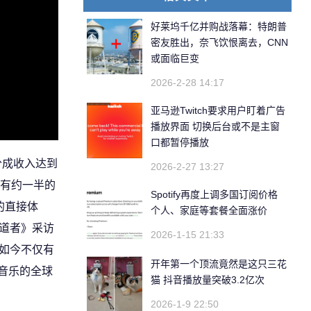
好莱坞千亿并购战落幕：特朗普
密友胜出，奈飞饮恨离去，CNN
或面临巨变
2026-2-28 14:17
亚马逊Twitch要求用户盯着广告
播放界面 切换后台或不是主窗
口都暂停播放
流分成收入达到
2026-2-27 13:27
均有约一半的
Spotify再度上调多国订阅价格
的直接体
个人、家庭等套餐全面涨价
坞报道者》采访
2026-1-15 21:33
如今不仅有
开年第一个顶流竟然是这只三花
音乐的全球
猫 抖音播放量突破3.2亿次
2026-1-9 22:50