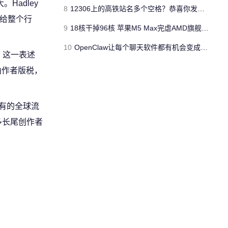
Hadley
8
12306上的高铁站名多个空格？恭喜你发现了“彩蛋”
流给整个行
9
18核干掉96核 苹果M5 Max完虐AMD旗舰撕裂者9995WX
10
OpenClaw让每个聊天软件都有机会变成微信
。这一表述
曲作者版税，
未有的全球流
多长尾创作者