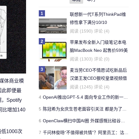
1
联想新一代T系列ThinkPad维
修性拿下满分10/10
阅读 (1590) 评论 (4)
2
苹果发布全新入门级笔记本电
脑MacBook Neo 起售价599美
元
阅读 (1303) 评论 (0)
3
麦当劳CEO不情愿试吃新品后
汉堡王发CEO狠咬皇堡视频借
流媒体商业模
势营销
阅读 (1245) 评论 (4)
因此即便最
4
OpenAI推出GPT‑5.4 面向专业工作的新一代旗舰模型
otify
5
陈冠希为女庆生苍老面容引关注 都是为了孩子？
比增加140
。
6
OpenClaw横扫中国AI圈 外媒感慨比硅谷更火爆
1000次
7
千问林俊旸“不值得被共情”？阿里员工：沽名钓誉，像孩子一样