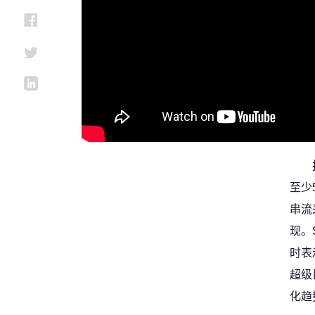
至少
串流
现。
时表
超级
化趋