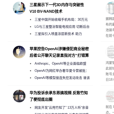
三星展示下一代3D内存与突破性
V10 BV-NAND技术
据韩国
三星中国开始收缩手机布局：30万元
布的
月销售额不达标门店 将被逐步清退
LG与三星整治智能电视应用 切断后台
池装车
偷偷共享带宽的违规行为
三星拟引入喷墨涂层新技术 助力
在前
Galaxy S27 Ultra进一步缩减镜头模组厚
2.
前五
度
苹果控告OpenAI涉嫌侵犯商业秘密
席全
后者公开聊天记录直指对方“打错算
竞争
盘”
鸿蒙
Anthropic、OpenAI等企业面临欧盟
此前
《人工智能法案》全新执法权限审查
OpenAI为网红举办奢华夏令营被批：
账号
2000美元一晚 遭讽“反乌托邦”
OpenAI等模型接连失控发动攻击 谁该
日1
承担法律责任？
则是
的声
华为投诉余承东恶搞视频 反致竹知
已不
了梗彻底出圈
尚未
就在 
网友开发“云甩竹知了” 13万人听“余音
点，一