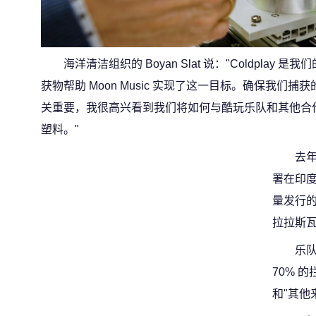
海洋清洁组织的 Boyan Slat 说："Coldpla
获物帮助 Moon Music 实现了这一目标。确保我
关重要，我很高兴看到我们将如何与酷玩乐队和其他合
塑料。"
去年
署在印
量发行
拉拉斯
乐队
70% 
和"其他