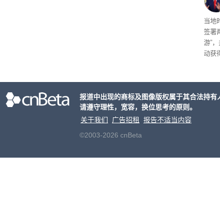
育旅
当地
签署
游”
动获
府将
育旅
行动
报道中出现的商标及图像版权属于其合法持有
请遵守理性，宽容，换位思考的原则。
关于我们
广告招租
报告不适当内容
©2003-2026 cnBeta