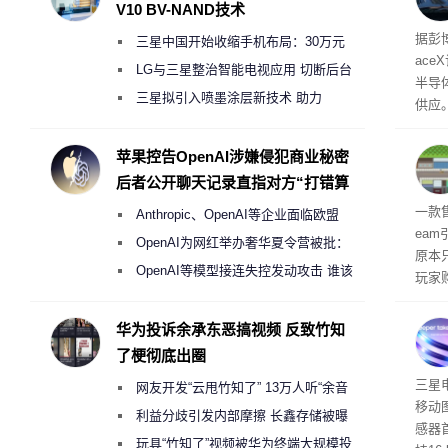
V10 BV-NAND技术
电
据彭
三星中国开始收缩手机布局：30万元
ace
月销售额不达标门店 将被逐步清退
LG与三星整治智能电视应用 切断后台
半导
偷偷共享带宽的违规行为
三星拟引入喷墨涂层新技术 助力
供应
Galaxy S27 Ultra进一步缩减镜头模组厚
赖利·
开会
度
苹果控告OpenAI涉嫌侵犯商业秘密
取“
后者公开聊天记录直指对方“打错算
的电
盘”
全退
一款
Anthropic、OpenAI等企业面临欧盟
ea
《人工智能法案》全新执法权限审查
OpenAI为网红举办奢华夏令营被批：
原本
2000美元一晚 遭讽“反乌托邦”
OpenAI等模型接连失控发动攻击 谁该
玩家
承担法律责任？
过，
入仅剩
华为投诉余承东恶搞视频 反致竹知
了梗彻底出圈
传感
三星
网友开发“云甩竹知了” 13万人听“余音
移动
绕梁”
利益分歧引发内部摩擦 长鑫存储被曝
感器
曾将华为驻场工程师驱逐出研发基地
玩具“竹知了”视频被华为终端大规模投