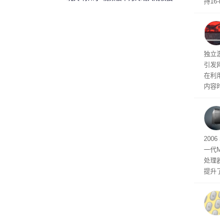
持16
诉下架
光拍
文档
独立游
引发
在利用
内容
tage 
有五
200
一代
处理器
提升
C 架
型，原
ss 