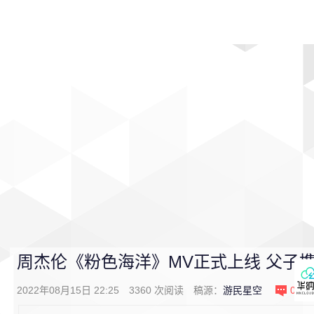
首页
影视
音乐
游戏
动漫
排行
周杰伦《粉色海洋》MV正式上线 父子
2022年08月15日 22:25
3360
次阅读
稿源：
游民星空
0
条