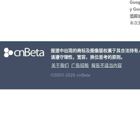
Hu
Goo
y G
追踪设
本次发
列手机
新硬
果Air
报道中出现的商标及图像版权属于其合法持有
摩托罗
请遵守理性，宽容，换位思考的原则。
开正
关于我们
广告招租
报告不适当内容
©2003-2026 cnBeta