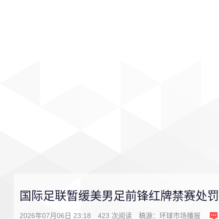
首页
影视
音乐
游戏
国际足联暂缓美男足前锋红牌禁赛处罚
2026年07月06日 23:18
423
次阅读
稿源：
环球市场播报