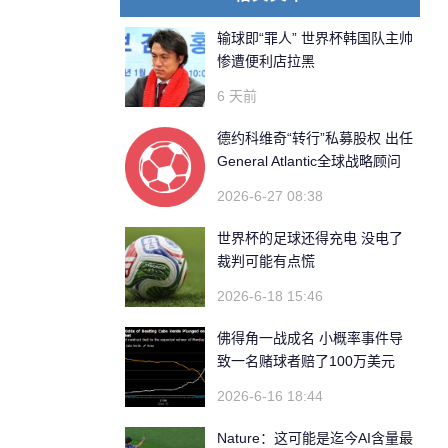
输球即“罪人” 世界杯韩国队主帅
惨遭便利店拉黑
6 天前
德约科维奇“转行”私募股权 出任
General Atlantic全球战略顾问
2026-6-27 08:38
世界杯的足球还得充电 没电了
裁判可能有点慌
2026-6-18 15:46
佛得角一战成名 小概率事件导
致一名赌球者赔了100万美元
2026-6-16 18:44
Nature：这可能是迄今AI含量最