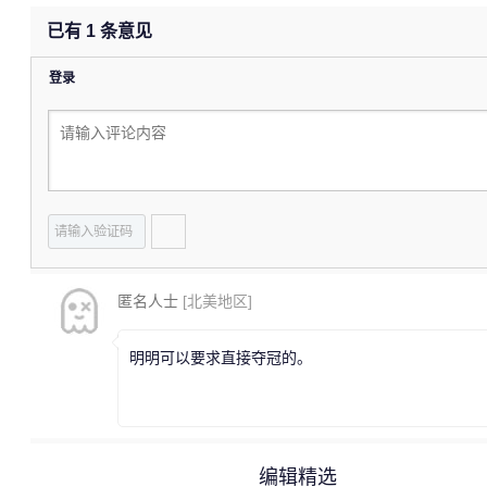
已有
1
条意见
登录
匿名人士
[北美地区]
明明可以要求直接夺冠的。
编辑精选