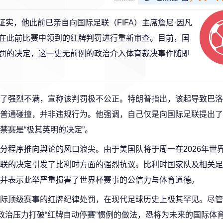
实，他此前已亲自向国际足联（FIFA）主席詹尼·因凡
在此前比赛中领到的红牌判罚进行重新审查。目前，国
罚的决定，这一史无前例的政治介入体育裁决事件随即
了强烈不满，宣称该判罚极不公正。特朗普指出，该起导致巴洛
普通碰撞，并非违规行为。他强调，自己仅是向国际足联提出了
禁赛是“极其英明的决定”。
分程序推向舆论的风口浪尖。由于美国队将于周一在2026年世
联的决定引发了比利时方面的强烈抗议。比利时国家队及相关足
并表示此举严重损害了世界杯赛事的公信力与体育道德。
际顶级赛事的红牌纪律处罚，在现代足球历史上极其罕见。尽管
政治压力打破“红牌自动停赛”惯例的做法，恐将为未来的国际体