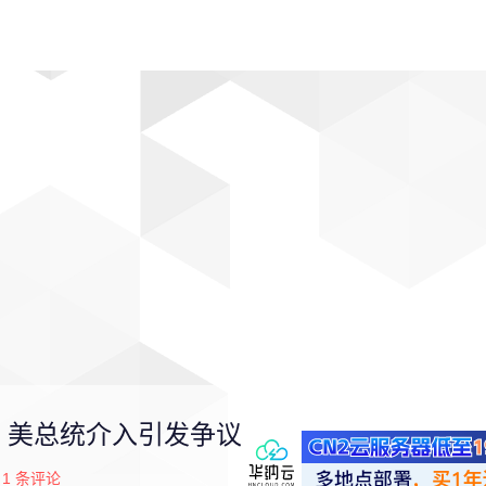
动漫
趣闻
科学
软件
主题
排行
 美总统介入引发争议
1
条评论