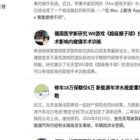
果的操作系统。近日，苹果中国官网的《Mac使用手册》中
工程
已经出现了一个相当醒目的新页面——
“在 Mac 上配合 App
e 智能使用千问”
。
德国医学新研究 WII游戏《超级猴子球》
术影响内窥镜手术训练
来自柏林夏里特医学院的研究团队日前发表最新论文，研究
课题是关于某些游戏的游玩经验对于精密内窥镜手术训练的
效能，研究展示了任天堂WII游戏《超级猴子球》的游玩技
可以有效影响内窥镜手术训练成果。
修车18万保额仅6万 新能源车涉水报废遭
赔
近日，北京金融法院审结一起财产保险合同纠纷案，为新能
源汽车动力电池“推定全损”的认定划定了清晰边界，二审驳
保险公司上诉，维持原判。2024年8月10日，
张先生驾驶其
能源汽车行经积水路段发生事故，车辆因涉水受损。