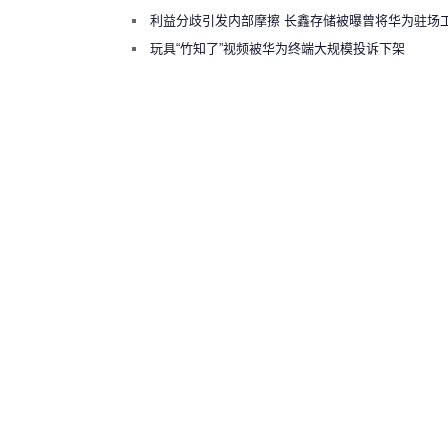
利益分歧引发内部摩擦 长鑫存储被曝曾将华为驻场
师驱逐出研发基地
玩具“竹知了”视频被华为终端大规模投诉下架