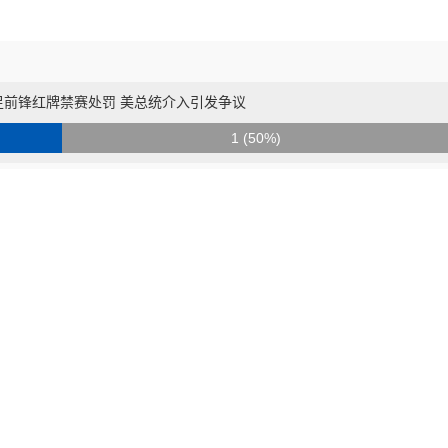
足前锋红牌禁赛处罚 美总统介入引发争议
1 (50%)