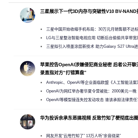
三星展示下一代3D内存与突破性V10 BV-NAN
三星中国开始收缩手机布局：30万元月销售额不达
店 将被逐步清退
LG与三星整治智能电视应用 切断后台偷偷共享带宽
规行为
三星拟引入喷墨涂层新技术 助力Galaxy S27 Ultra
缩减镜头模组厚度
苹果控告OpenAI涉嫌侵犯商业秘密 后者公开聊
录直指对方“打错算盘”
Anthropic、OpenAI等企业面临欧盟《人工智能法
新执法权限审查
OpenAI为网红举办奢华夏令营被批：2000美元一晚
“反乌托邦”
OpenAI等模型接连失控发动攻击 谁该承担法律责任
华为投诉余承东恶搞视频 反致竹知了梗彻底出
网友开发“云甩竹知了” 13万人听“余音绕梁”