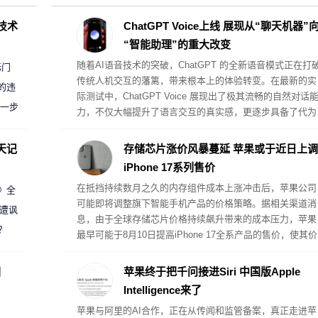
D技术
ChatGPT Voice上线 展现从“聊天机器”
“智能助理”的重大改变
随着AI语音技术的突破，ChatGPT 的全新语音模式正在打
标门
传统人机交互的藩篱，带来根本上的体验转变。在最新的实
的违
际测试中，ChatGPT Voice 展现出了极其流畅的自然对话
进一步
力，不仅大幅提升了语言交互的真实感，更逐步具备了代为
执行复杂桌面任务的真助理属性。
天记
存储芯片涨价风暴蔓延 苹果或于近日上调
iPhone 17系列售价
在抵挡持续数月之久的内存组件成本上涨冲击后，苹果公司
案》全
可能即将调整旗下智能手机产品的价格策略。据相关渠道消
 遭讽
息，由于全球存储芯片价格持续飙升带来的成本压力，苹果
？
最早可能于8月10日提高iPhone 17全系产品的售价，使其价
格体系与此前受内存危机影响而提价的其他硬件产品保持一
致。
圈
苹果终于把千问接进Siri 中国版Apple
Intelligence来了
苹果与阿里的AI合作，正在从传闻和监管备案，真正走进苹