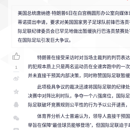
美国总统唐纳德·特朗普6日在白宫椭圆形办公室向媒体证
蒂诺提出申请，要求对美国国家男子足球队前锋巴洛贡
际足联纪律委员会已罕见地做出暂缓执行巴洛贡禁赛处
在国际足坛引发巨大争议。
特朗普在接受采访时对当场主裁判的判罚表达
的犯规本质上只是两名运动员在全速奔跑中的一次
1
并未直接干预其内部决策，同时称赞国际足联暂缓
此项极具争议的裁决迅速将国际足联的纪律处
决赛中对阵比利时队，争夺一个八强席位，国际足
际足联破坏竞赛规则公平性的行为予以公开谴责，
体育界分析人士普遍认为，领导人直接干预国
举旨在保障“最佳球员能够登场”，但国际足联迫于