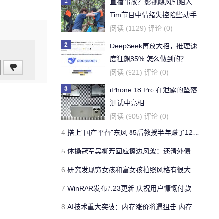
1
直播事故？影视飓风创始人
Tim节目中情绪失控险些动手
阅读 (1129) 评论 (0)
2
DeepSeek再放大招，推理速
度狂飙85% 怎么做到的？
阅读 (921) 评论 (0)
3
iPhone 18 Pro 在泄露的坠落
测试中亮相
阅读 (905) 评论 (0)
4
搭上“国产平替”东风 85后教授半年赚了1200亿
5
体操冠军吴柳芳回应擦边风波：还清外债 重拾体面
6
研究发现穷女孩和富女孩拍照风格有很大差异
7
WinRAR发布7.23更新 庆祝用户慷慨付款
8
AI技术重大突破：内存涨价将遇狙击 内存用量大降