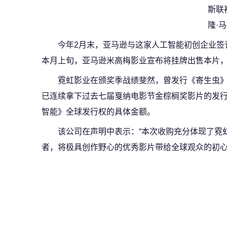
斯联
隆·
今年2月末，亚马逊与这家人工智能初创企业签
本月上旬，亚马逊米高梅影业宣布将挂牌出售本片
霓虹影业在颁奖季战绩斐然，曾发行《寄生虫
已连续拿下过去七届戛纳电影节金棕榈奖影片的发
智能》全球发行权的具体金额。
该公司在声明中表示：“本次收购充分体现了霓
者，将极具创作野心的优秀影片带给全球观众的初心