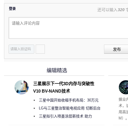
登录
还可以输入
320
发布
编辑精选
三星展示下一代3D内存与突破性
V10 BV-NAND技术
据业
三星中国开始收缩手机布局：30万元
术，
月销售额不达标门店 将被逐步清退
LG与三星整治智能电视应用 切断后台
用高速
偷偷共享带宽的违规行为
三星拟引入喷墨涂层新技术 助力
M）
Galaxy S27 Ultra进一步缩减镜头模组厚
以直