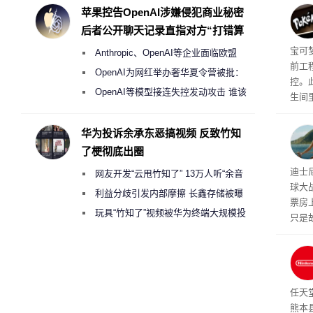
度
苹果控告OpenAI涉嫌侵犯商业秘密
后者公开聊天记录直指对方“打错算
盘”
宝可
Anthropic、OpenAI等企业面临欧盟
前工
《人工智能法案》全新执法权限审查
OpenAI为网红举办奢华夏令营被批：
控。
2000美元一晚 遭讽“反乌托邦”
OpenAI等模型接连失控发动攻击 谁该
生间
承担法律责任？
n 
一家
华为投诉余承东恶搞视频 反致竹知
像头
了梗彻底出圈
周边
迪士
网友开发“云甩竹知了” 13万人听“余音
球大
绕梁”
利益分歧引发内部摩擦 长鑫存储被曝
票房
曾将华为驻场工程师驱逐出研发基地
玩具“竹知了”视频被华为终端大规模投
只是
诉下架
中，
人失
品销
损主
任天
熊本