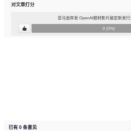
对文章打分
亚马逊弃发 OpenAI题材影片敲定新发
0
0 (0%)
(undefined%)
已有
0
条意见