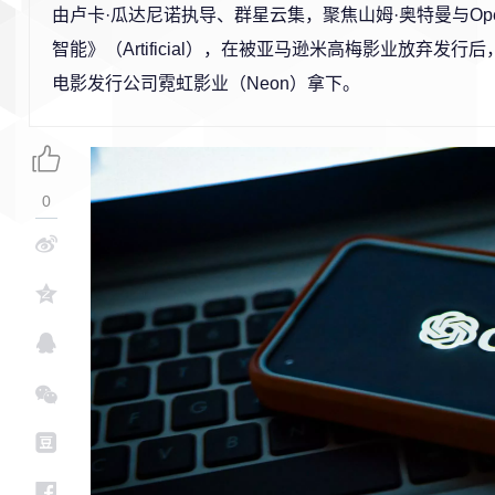
由卢卡·瓜达尼诺执导、群星云集，聚焦山姆·奥特曼与Ope
智能》（Artificial），在被亚马逊米高梅影业放弃发
电影发行公司霓虹影业（Neon）拿下。
0