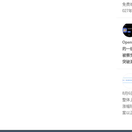
免费
027
Fa
Ope
的一
被察
突破
e和M
议上
和模
围绕
8月6
以完
整体上
没有
涨幅
案以