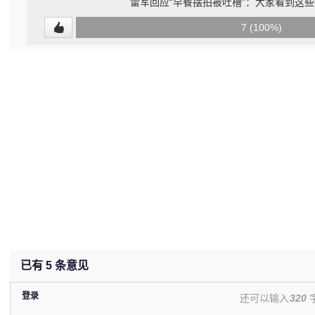
雷军回应“早餐摆拍被吐槽”：大家看到这
0
7 (100%)
(0%)
已有
5
条意见
登录
还可以输入
320