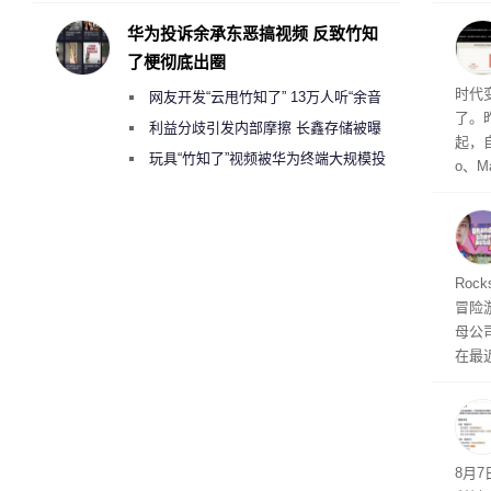
访发
者均
华为投诉余承东恶搞视频 反致竹知
与西
了梗彻底出圈
Co
时代
网友开发“云甩竹知了” 13万人听“余音
了。昨
绕梁”
利益分歧引发内部摩擦 长鑫存储被曝
起，自
曾将华为驻场工程师驱逐出研发基地
玩具“竹知了”视频被华为终端大规模投
o、M
诉下架
自动模
和操
命令
起来，
期
Roc
防御
冒险
气将
母公司T
发效
在最近
时，Ta
ss 
悄悄
8月