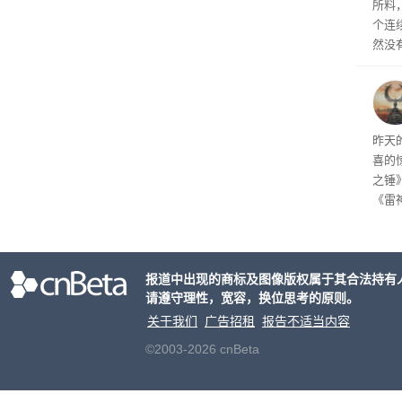
所料
个连
然没
就开
有品
着—
线了
昨天
喜的
之锤
《雷
mes
ox、
出震
报道中出现的商标及图像版权属于其合法持有
请遵守理性，宽容，换位思考的原则。
关于我们
广告招租
报告不适当内容
©2003-2026 cnBeta