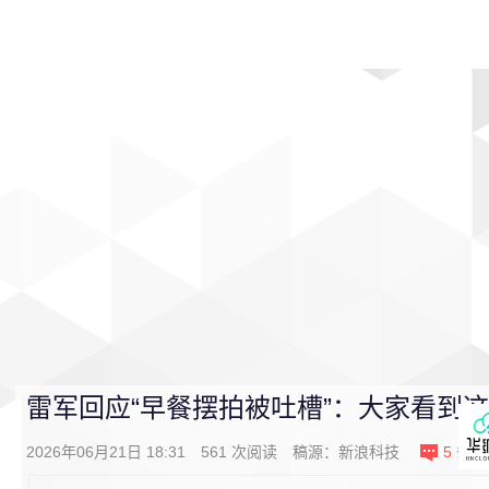
首页
影视
音乐
游戏
动漫
排行
雷军回应“早餐摆拍被吐槽”：大家看到
2026年06月21日 18:31
561
次阅读
稿源：
新浪科技
5
条评