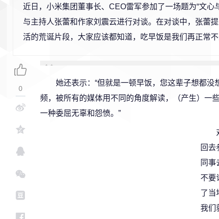
近日，小米集团董事长、CEO雷军参加了一场题为“文心
与主持人张蕾和作家刘震云进行对谈。在对谈中，张蕾提
活的荒诞片段，大家应该都知道，吃早饭是我们再正常不
她还表示：“但就是一顿早饭，您这辈子想都没
0
频，被所有的媒体用不同的角度解读，（产生）一
一种委屈无辜和怨愤。”
回去
同事
不要
了当
我们