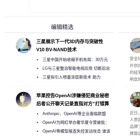
编辑精选
三星展示下一代3D内存与突破性
V10 BV-NAND技术
交货
受全
三星中国开始收缩手机布局：30万元
片供
月销售额不达标门店 将被逐步清退
LG与三星整治智能电视应用 切断后台
的轻薄
偷偷共享带宽的违规行为
三星拟引入喷墨涂层新技术 助力
明显
Galaxy S27 Ultra进一步缩减镜头模组厚
度
苹果控告OpenAI涉嫌侵犯商业秘密
后者公开聊天记录直指对方“打错算
盘”
肉串
近日
Anthropic、OpenAI等企业面临欧盟
人贾
《人工智能法案》全新执法权限审查
OpenAI为网红举办奢华夏令营被批：
品牌
2000美元一晚 遭讽“反乌托邦”
OpenAI等模型接连失控发动攻击 谁该
牌首
承担法律责任？