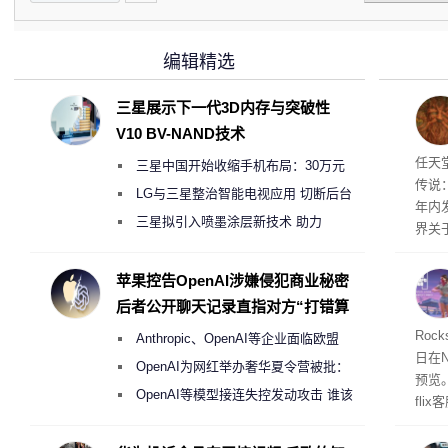
编辑精选
三星展示下一代3D内存与突破性
V10 BV-NAND技术
任天
任天
三星中国开始收缩手机布局：30万元
传说
月销售额不达标门店 将被逐步清退
LG与三星整治智能电视应用 切断后台
年内
偷偷共享带宽的违规行为
三星拟引入喷墨涂层新技术 助力
界关
Galaxy S27 Ultra进一步缩减镜头模组厚
度
苹果控告OpenAI涉嫌侵犯商业秘密
后者公开聊天记录直指对方“打错算
盘”
Roc
Anthropic、OpenAI等企业面临欧盟
日在N
《人工智能法案》全新执法权限审查
OpenAI为网红举办奢华夏令营被批：
预览
2000美元一晚 遭讽“反乌托邦”
OpenAI等模型接连失控发动攻击 谁该
fli
承担法律责任？
此前