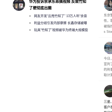
华为投诉余承东恶搞视频 反致竹知
了梗彻底出圈
27
东京
网友开发“云甩竹知了” 13万人听“余音
性，
绕梁”
利益分歧引发内部摩擦 长鑫存储被曝
被指控
曾将华为驻场工程师驱逐出研发基地
玩具“竹知了”视频被华为终端大规模投
s S
诉下架
王》
品，
美元)
多被
今日
宣判
的刑
取计
个月
元罚
三星
客户表