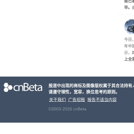
能已
毕。
且目
巨头
协议
能。
场
今日
可能
年中
示，
上全渠
亿元
指出
从专
报道中出现的商标及图像版权属于其合法持有
创作
请遵守理性，宽容，换位思考的原则。
关于我们
广告招租
报告不适当内容
©2003-2026 cnBeta