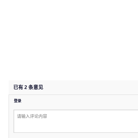
已有
2
条意见
登录