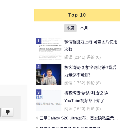
Top 10
本周
本月
1
微信新能力上线 可查图片使用
次数
阅读 (2141) 评论 (0)
2
极客湾疑似遭"全网封杀"!背后
力量深不可测？
阅读 (1762) 评论 (8)
3
极客湾遭"封杀"引热议 连
YouTube视频都下架了
阅读 (1620) 评论 (0)
4
三星Galaxy S26 Ultra发布：首发隐私显示屏、骁龙 8 Elite Gen 5与60W闪充