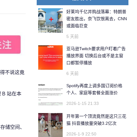
好莱坞千亿并购战落幕：特朗普
密友胜出，奈飞饮恨离去，CNN
或面临巨变
5 天前
亚马逊Twitch要求用户盯着广告
播放界面 切换后台或不是主窗
口都暂停播放
得不说这竟
6 天前
Spotify再度上调多国订阅价格
个人、家庭等套餐全面涨价
B 站在本
2026-1-15 21:33
开年第一个顶流竟然是这只三花
猫 抖音播放量突破3.2亿次
、存储空间、
2026-1-9 22:50