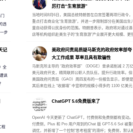
厉打击“生育旅游”
当地时间8月6日，美国总统特朗普在白宫签署两项行政令，
标门
重点打击商业化“生育旅游”，并进一步限制部分在美国出生
的违
童自动获得公民身份的范围。特朗普表示，政府将对通过酒
进一步
店等机构组织赴美生子的“生育旅游”产业展开更大规模、更
力的执法行动。
天记
美政府问责局质疑马斯克的政府效率部夸
大工作成果 草率且具有欺骗性
马斯克所主导的 “政府效率部” （DOGE）曾承诺削减 2 万
案》全
美元政府开支，精简联邦公职人员队伍，提升行政效率。但
 遭讽
美国政府问责局（GAO）周四发布的一份报告显示，即便
？
其后来在线上 “收据墙” 中宣称的规模小得多的 1100 亿美元
成本节约，也无法得到证实。
圈
ChatGPT 5.6免费版来了
OpenAI 今天更新了 ChatGPT，付费侧和免费侧都有变动。
付费侧，Plus 和 Pro 用户用到的Chat 版 GPT-5.6 Sol 被
工程
调优，并新增了一个控制“思考程度”的滑杆；免费侧，默认