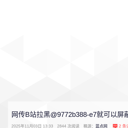
首页
影视
音乐
游戏
网传B站拉黑@9772b388-e7就可以
2025年11月03日 13:33
2844
次阅读
稿源：
蓝点网
2
条