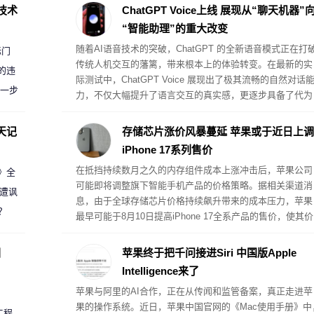
D技术
ChatGPT Voice上线 展现从“聊天机器”
“智能助理”的重大改变
随着AI语音技术的突破，ChatGPT 的全新语音模式正在打
标门
传统人机交互的藩篱，带来根本上的体验转变。在最新的实
的违
际测试中，ChatGPT Voice 展现出了极其流畅的自然对话
进一步
力，不仅大幅提升了语言交互的真实感，更逐步具备了代为
执行复杂桌面任务的真助理属性。
天记
存储芯片涨价风暴蔓延 苹果或于近日上调
iPhone 17系列售价
在抵挡持续数月之久的内存组件成本上涨冲击后，苹果公司
案》全
可能即将调整旗下智能手机产品的价格策略。据相关渠道消
 遭讽
息，由于全球存储芯片价格持续飙升带来的成本压力，苹果
？
最早可能于8月10日提高iPhone 17全系产品的售价，使其价
格体系与此前受内存危机影响而提价的其他硬件产品保持一
致。
圈
苹果终于把千问接进Siri 中国版Apple
Intelligence来了
苹果与阿里的AI合作，正在从传闻和监管备案，真正走进苹
果的操作系统。近日，苹果中国官网的《Mac使用手册》中
工程