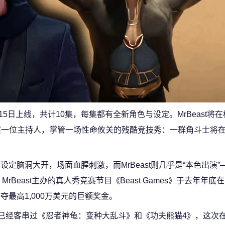
5日上线，共计10集，每集都有全新角色与设定。MrBeast将在
ur》的一集中，扮演一位主持人，掌管一场性命攸关的残酷竞技秀：一群角斗士
小说，设定脑洞大开，场面血腥刺激，而MrBeast则几乎是“本色出演
east主办的真人秀竞赛节目《Beast Games》于去年年底在Pri
夺最高1,000万美元的巨额奖金。
此前已经客串过《忍者神龟：变种大乱斗》和《功夫熊猫4》，这次