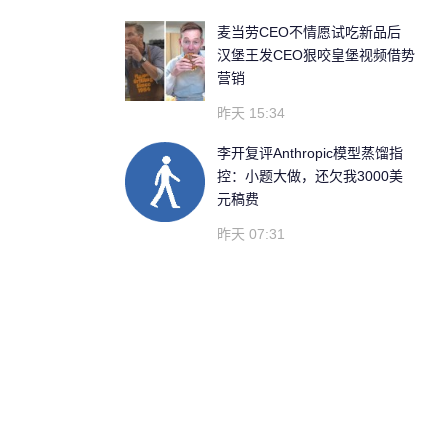
麦当劳CEO不情愿试吃新品后
汉堡王发CEO狠咬皇堡视频借势
营销
昨天 15:34
李开复评Anthropic模型蒸馏指
控：小题大做，还欠我3000美
元稿费
昨天 07:31