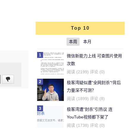
Top 10
本周
本月
1
微信新能力上线 可查图片使用
次数
阅读 (2199) 评论 (0)
2
极客湾疑似遭"全网封杀"!背后
力量深不可测？
阅读 (1899) 评论 (8)
3
极客湾遭"封杀"引热议 连
YouTube视频都下架了
阅读 (1738) 评论 (0)