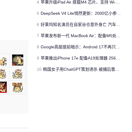
4
苹果升级iPad Air 搭载M4 芯片、支持 Wi‑Fi 7 售价不变
5
DeepSeek V4 Lite悄然更新：2000亿小参数性能逼近美国顶流
6
好莱坞知名演员在自家谷仓意外身亡 汽车搭电时突然自燃
7
苹果发布新一代 MacBook Air：配备M5处理器 性能、存储与 AI 全面升级 ​
8
Google高层提前暗示：Android 17不再只是操作系统
9
苹果推出iPhone 17e 配备A19处理器 256GB容量起步 刘海屏依旧
10
韩国女子用ChatGPT策划诱杀 被捕后靠清纯颜值粉丝暴涨50倍