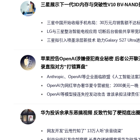
三星展示下一代3D内存与突破性V10 BV-NAN
三星中国开始收缩手机布局：30万元月销售额不达
店 将被逐步清退
LG与三星整治智能电视应用 切断后台偷偷共享带宽
规行为
三星拟引入喷墨涂层新技术 助力Galaxy S27 Ultra
缩减镜头模组厚度
苹果控告OpenAI涉嫌侵犯商业秘密 后者公开聊
录直指对方“打错算盘”
Anthropic、OpenAI等企业面临欧盟《人工智能法
新执法权限审查
OpenAI为网红举办奢华夏令营被批：2000美元一晚
“反乌托邦”
OpenAI等模型接连失控发动攻击 谁该承担法律责任
华为投诉余承东恶搞视频 反致竹知了梗彻底出
网友开发“云甩竹知了” 13万人听“余音绕梁”
利益分歧引发内部摩擦 长鑫存储被曝曾将华为驻场