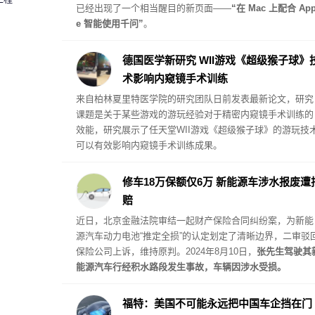
已经出现了一个相当醒目的新页面——
“在 Mac 上配合 App
e 智能使用千问”
。
德国医学新研究 WII游戏《超级猴子球》
术影响内窥镜手术训练
来自柏林夏里特医学院的研究团队日前发表最新论文，研究
课题是关于某些游戏的游玩经验对于精密内窥镜手术训练的
效能，研究展示了任天堂WII游戏《超级猴子球》的游玩技
可以有效影响内窥镜手术训练成果。
修车18万保额仅6万 新能源车涉水报废遭
赔
近日，北京金融法院审结一起财产保险合同纠纷案，为新能
源汽车动力电池“推定全损”的认定划定了清晰边界，二审驳
保险公司上诉，维持原判。2024年8月10日，
张先生驾驶其
能源汽车行经积水路段发生事故，车辆因涉水受损。
福特：美国不可能永远把中国车企挡在门