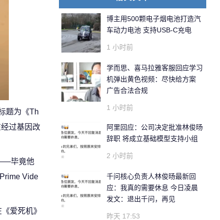
博主用500颗电子烟电池打造汽
车动力电池 支持USB-C充电
1 小时前
学而思、喜马拉雅客服回应学习
机弹出黄色视频：尽快给方案
广告合法合规
1 小时前
标题为《Th
将在经过基因改
阿里回应：公司决定批准林俊旸
辞职 将成立基础模型支持小组
2 小时前
”——毕竟他
me Vide
千问核心负责人林俊旸最新回
应：我真的需要休息 今日凌晨
发文：退出千问，再见
在《爱死机》
昨天 17:53