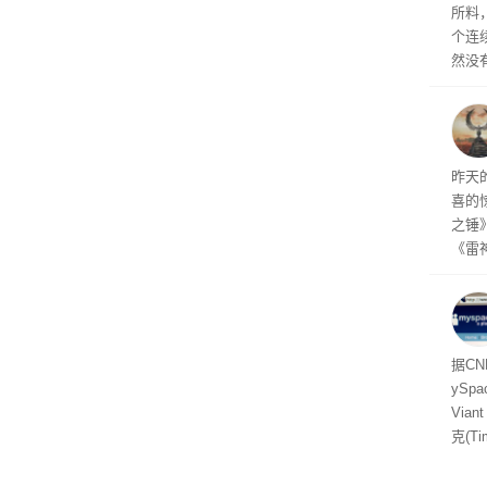
所料
个连
然没
就开
有品
着—
线了
昨天
喜的
之锤
《雷
mes
ox、
出震
据C
yS
Via
克(T
ris
合适