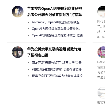
Galaxy S27 Ultra进一步缩减镜头模组厚
访发
者均
度
苹果控告OpenAI涉嫌侵犯商业秘密
与西
后者公开聊天记录直指对方“打错算
盘”
Co
时代
Anthropic、OpenAI等企业面临欧盟
了。昨
《人工智能法案》全新执法权限审查
OpenAI为网红举办奢华夏令营被批：
起，自
2000美元一晚 遭讽“反乌托邦”
OpenAI等模型接连失控发动攻击 谁该
o、M
承担法律责任？
自动模
和操
华为投诉余承东恶搞视频 反致竹知
命令
了梗彻底出圈
起来，
期
Roc
网友开发“云甩竹知了” 13万人听“余音
防御
冒险
气将
绕梁”
利益分歧引发内部摩擦 长鑫存储被曝
母公司T
发效
曾将华为驻场工程师驱逐出研发基地
玩具“竹知了”视频被华为终端大规模投
在最近
诉下架
时，Ta
ss 
悄悄
8月