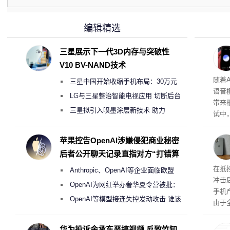
编辑精选
三星展示下一代3D内存与突破性
V10 BV-NAND技术
理”
随着A
三星中国开始收缩手机布局：30万元
语音
月销售额不达标门店 将被逐步清退
LG与三星整治智能电视应用 切断后台
带来
偷偷共享带宽的违规行为
三星拟引入喷墨涂层新技术 助力
试中，
Galaxy S27 Ultra进一步缩减镜头模组厚
的自
互的
度
苹果控告OpenAI涉嫌侵犯商业秘密
桌面
后者公开聊天记录直指对方“打错算
盘”
系列
在抵
Anthropic、OpenAI等企业面临欧盟
冲击
《人工智能法案》全新执法权限审查
OpenAI为网红举办奢华夏令营被批：
手机
2000美元一晚 遭讽“反乌托邦”
OpenAI等模型接连失控发动攻击 谁该
由于
承担法律责任？
本压
ne
华为投诉余承东恶搞视频 反致竹知