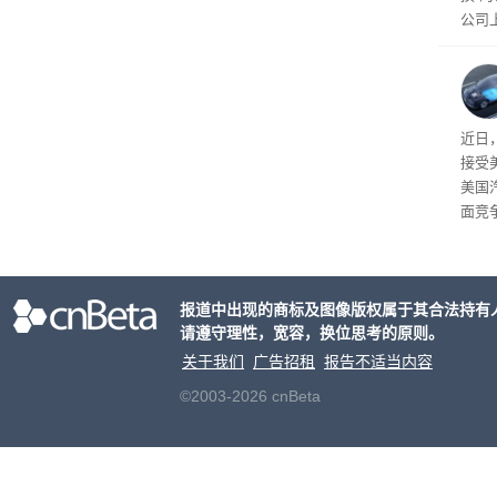
公司
先生
事故
给打
近日
接受
美国
面竞
有一
性。
报道中出现的商标及图像版权属于其合法持有
请遵守理性，宽容，换位思考的原则。
关于我们
广告招租
报告不适当内容
©2003-2026 cnBeta