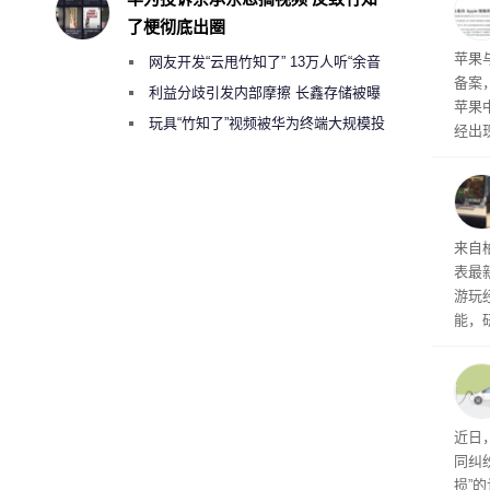
前受
了梗彻底出圈
保持
了
苹果
网友开发“云甩竹知了” 13万人听“余音
备案
绕梁”
利益分歧引发内部摩擦 长鑫存储被曝
苹果
曾将华为驻场工程师驱逐出研发基地
玩具“竹知了”视频被华为终端大规模投
经出
诉下架
ac 
内窥
来自
表最
游玩
能，
球》
训练
近日
同纠
损”