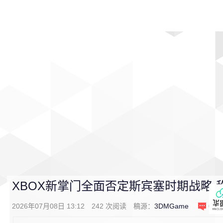
首页
影视
音乐
游戏
动漫
排行
XBOX新掌门全面否定斯宾塞时期战略
2026年07月08日 13:12
242
次阅读
稿源：
3DMGame
0
条