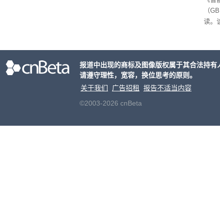
（GB
读。该
日起
在中
报道中出现的商标及图像版权属于其合法持有
请遵守理性，宽容，换位思考的原则。
关于我们
广告招租
报告不适当内容
©2003-2026 cnBeta