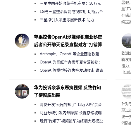
暑假
三星中国开始收缩手机布局：30万元
脑“
月销售额不达标门店 将被逐步清退
LG与三星整治智能电视应用 切断后台
存储
偷偷共享带宽的违规行为
三星拟引入喷墨涂层新技术 助力
纷提
Galaxy S27 Ultra进一步缩减镜头模组厚
价促
度
苹果控告OpenAI涉嫌侵犯商业秘密
后者公开聊天记录直指对方“打错算
盘”
箭发
欧洲
Anthropic、OpenAI等企业面临欧盟
轨发
《人工智能法案》全新执法权限审查
OpenAI为网红举办奢华夏令营被批：
能力
2000美元一晚 遭讽“反乌托邦”
OpenAI等模型接连失控发动攻击 谁该
出现
承担法律责任？
赫坦
临的
华为投诉余承东恶搞视频 反致竹知
当下
了梗彻底出圈
载工
事故
针对
网友开发“云甩竹知了” 13万人听“余音
现过
绕梁”
利益分歧引发内部摩擦 长鑫存储被曝
波一
曾将华为驻场工程师驱逐出研发基地
玩具“竹知了”视频被华为终端大规模投
消防
诉下架
事故