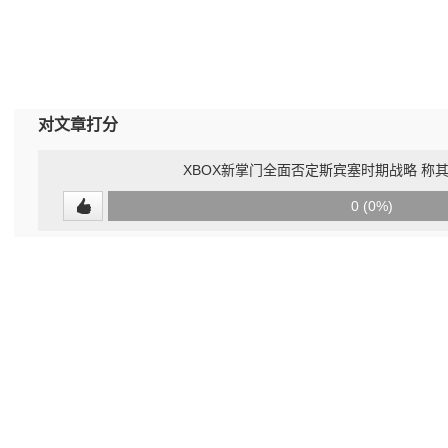
对文章打分
XBOX新掌门全面否定斯宾塞时期战略 称
0
0 (0%)
(undefined%)