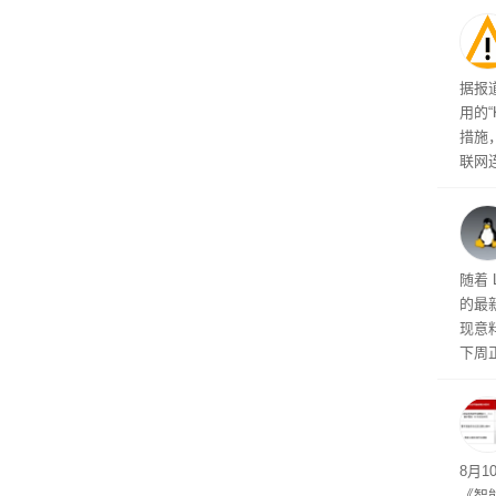
门紧
据报
用的“
措施
联网
现，
在向
版体
随着 L
的最
现意
下周正
可接
成合
8月10
《智