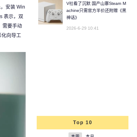
V社看了沉默 国产山寨Steam M
，安装 Win
achine只需官方半价还附赠《黑
s 表示，双
神话》
统，需要手动
2026-6-29 10:41
图形化向导工
Top 10
本周
本月