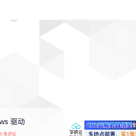
动漫
趣闻
科学
软件
主题
排行
ows 驱动
0
条评论