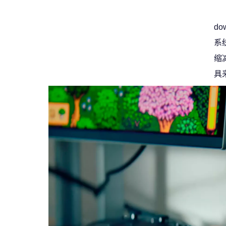
d
系
缩
具