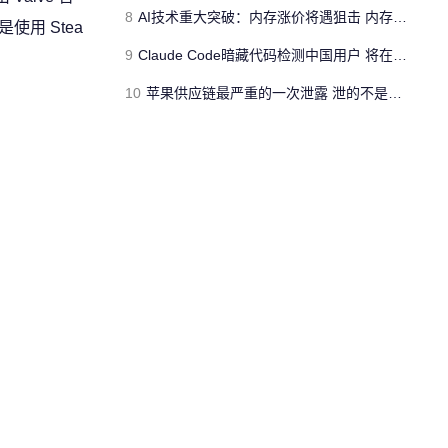
8
AI技术重大突破：内存涨价将遇狙击 内存用量大降
用 Stea
9
Claude Code暗藏代码检测中国用户 将在明天发布的新版本中删除代码
10
苹果供应链最严重的一次泄露 泄的不是新iPhone长什么样