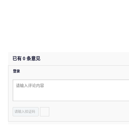
已有
0
条意见
登录