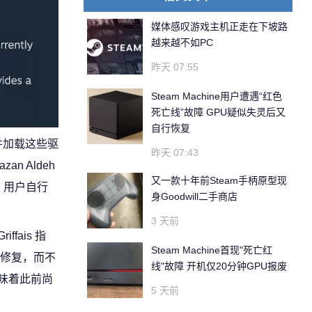
媒体感叹游戏主机正走在下坡路
越来越不如PC
昨天 07:55
Steam Machine用户遭遇“红色
死亡线”故障 GPU疑似失灵后又
自行恢复
 并加载这些驱
昨天 07:43
an Aldeh
又一款十年前Steam手柄原型现
件，用户自行
身Goodwill二手商店
3 天前
ais 指
Steam Machine首现"死亡红
新修复，而不
线"故障 开机仅20分钟GPU报废
味着此前尚
5 天前