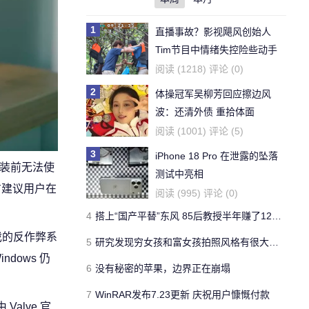
1
直播事故？影视飓风创始人
Tim节目中情绪失控险些动手
阅读 (1218) 评论 (0)
2
体操冠军吴柳芳回应擦边风
波：还清外债 重拾体面
阅读 (1001) 评论 (5)
3
iPhone 18 Pro 在泄露的坠落
独安装前无法使
测试中亮相
方建议用户在
阅读 (995) 评论 (0)
4
搭上“国产平替”东风 85后教授半年赚了1200亿
戏的反作弊系
5
研究发现穷女孩和富女孩拍照风格有很大差异
dows 仍
6
没有秘密的苹果，边界正在崩塌
7
WinRAR发布7.23更新 庆祝用户慷慨付款
alve 官