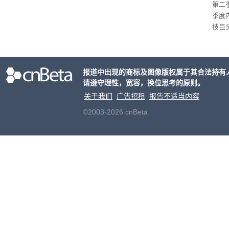
第二
季度
技巨
开了与
x）
报道中出现的商标及图像版权属于其合法持有
请遵守理性，宽容，换位思考的原则。
关于我们
广告招租
报告不适当内容
©2003-2026 cnBeta