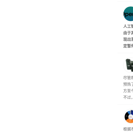
诉下架
3.0
模型“
人工
由于其
现出
定暂
新的
与网
法排除
的可能
尽管
内的
预热了
为“高
方至
不过
揭开
根据市