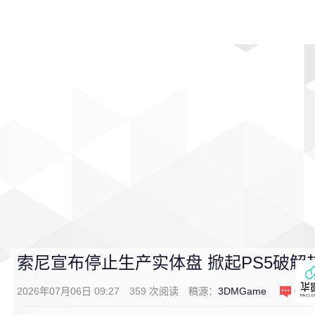
首页
影视
音乐
游戏
动漫
排行
索尼宣布停止生产实体盘 掀起PS5破解
2026年07月06日 09:27
359
次阅读
稿源：
3DMGame
0
条