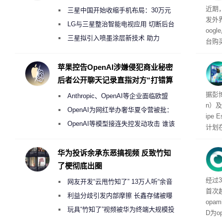
环王
近期
三星中国开始收缩手机布局：30万元
发外
月销售额不达标门店 将被逐步清退
LG与三星整治智能电视应用 切断后台
oog
偷偷共享带宽的违规行为
三星拟引入喷墨涂层新技术 助力
台购
Galaxy S27 Ultra进一步缩减镜头模组厚
遇下
平台
度
苹果控告OpenAI涉嫌侵犯商业秘密
后者公开聊天记录直指对方“打错算
盘”
Ma
据彭博
Anthropic、OpenAI等企业面临欧盟
n）及
《人工智能法案》全新执法权限审查
OpenAI为网红举办奢华夏令营被批：
ipe
2000美元一晚 遭讽“反乌托邦”
OpenAI等模型接连失控发动攻击 谁该
计划在
承担法律责任？
达三款
盖智
华为投诉余承东恶搞视频 反致竹知
品类
了梗彻底出圈
经过3
网友开发“云甩竹知了” 13万人听“余音
首次
绕梁”
利益分歧引发内部摩擦 长鑫存储被曝
opa
曾将华为驻场工程师驱逐出研发基地
玩具“竹知了”视频被华为终端大规模投
D为o