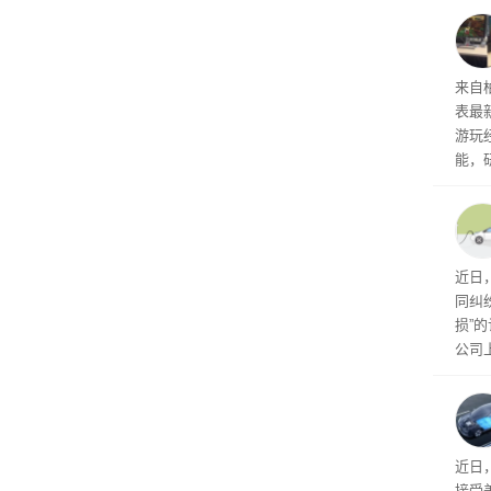
内窥
来自
表最
游玩
能，
球》
训练
近日
同纠
损”
公司
先生
事故
给打
近日
接受