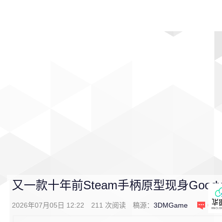
首页
影视
音乐
游戏
动漫
排行
又一款十年前Steam手柄原型现身Goodw
2026年07月05日 12:22
211
次阅读
稿源：
3DMGame
0
条