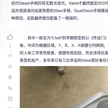
初代Steam手柄历经无数次迭代，Valve才最终敲定20
品外观逐渐向玩家熟悉的Xbox手柄、DualShock手柄
种原因，这款最终版仅配备了一根摇杆。
其中一款名为“Chell”的早期原型机以《传送
板，中间为格栅区域，Y、B、X、A按键分列两侧。不
1
的人体工学表现极差，按键布局别扭，完全违背玩
原型机投产，多年来已有几位幸运的Valve爱好者