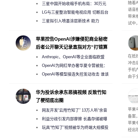
理”
随着A
三星中国开始收缩手机布局：30万元
语音
月销售额不达标门店 将被逐步清退
LG与三星整治智能电视应用 切断后台
带来
偷偷共享带宽的违规行为
三星拟引入喷墨涂层新技术 助力
试中，
Galaxy S27 Ultra进一步缩减镜头模组厚
的自
互的
度
苹果控告OpenAI涉嫌侵犯商业秘密
桌面
后者公开聊天记录直指对方“打错算
盘”
系列
在抵
Anthropic、OpenAI等企业面临欧盟
冲击
《人工智能法案》全新执法权限审查
OpenAI为网红举办奢华夏令营被批：
手机
2000美元一晚 遭讽“反乌托邦”
OpenAI等模型接连失控发动攻击 谁该
由于
承担法律责任？
本压
ne
华为投诉余承东恶搞视频 反致竹知
前受
了梗彻底出圈
保持
了
苹果
网友开发“云甩竹知了” 13万人听“余音
备案
绕梁”
利益分歧引发内部摩擦 长鑫存储被曝
苹果
曾将华为驻场工程师驱逐出研发基地
玩具“竹知了”视频被华为终端大规模投
经出
诉下架
ac 