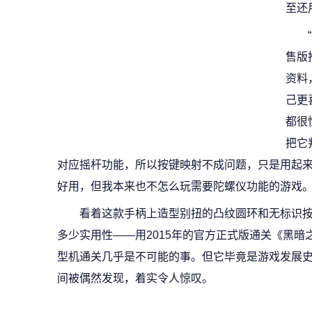
至还
售版
资料
己更
都很
把它
对应摇杆功能，所以按键映射不成问题，只是用起
好用，但我本来也不怎么玩需要陀螺仪功能的游戏。
看着这款手柄上造型别扭的凸纹圆环和无标识
多少实用性——用2015年的官方正式版通关《黑暗之魂
型机通关几乎是不可能的事。但它毕竟是游戏发展
间被偶然发现，着实令人惊叹。