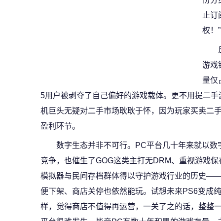
止订
权！”
游戏
量仅
5用户被剥夺了自己偏好的游戏载体。更不用提二手游戏市
机巨头无疑对二手市场耿耿于怀，因为玩家买卖二
盈利环节。
数字生态并非不可行。PC平台几十年来就以数
竞争，也催生了GOG这类主打无DRM、重视游戏
模拟器与民间存档群体得以守护游戏行业的历史—
便下架、商店关停也依然能玩。试想未来PS6变成纯
样，觉得商店不值得再运营，一关了之的话，整整一