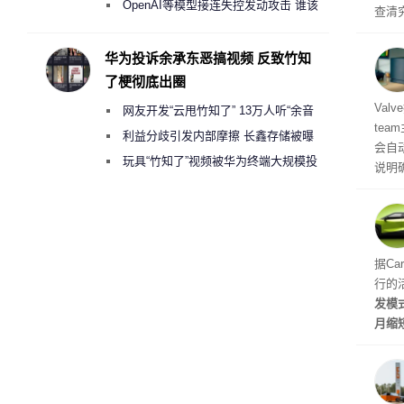
2000美元一晚 遭讽“反乌托邦”
OpenAI等模型接连失控发动攻击 谁该
查清
承担法律责任？
经公
CIA
华为投诉余承东恶搞视频 反致竹知
了梗彻底出圈
机后
Val
网友开发“云甩竹知了” 13万人听“余音
te
绕梁”
利益分歧引发内部摩擦 长鑫存储被曝
会自动
曾将华为驻场工程师驱逐出研发基地
玩具“竹知了”视频被华为终端大规模投
说明
诉下架
立即
性能
的做
据Ca
行的
发模
月缩
至30