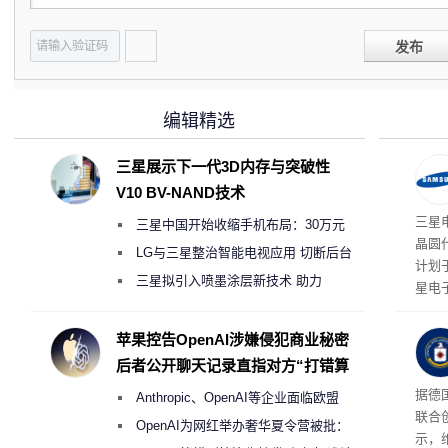
发布
编辑精选
三星展示下一代3D内存与突破性
V10 BV-NAND技术
三星
三星中国开始收缩手机布局：30万元
晶圆
月销售额不达标门店 将被逐步清退
LG与三星整治智能电视应用 切断后台
计划
偷偷共享带宽的违规行为
三星拟引入喷墨涂层新技术 助力
星电
Galaxy S27 Ultra进一步缩减镜头模组厚
实习
地开
度
苹果控告OpenAI涉嫌侵犯商业秘密
年实
后者公开聊天记录直指对方“打错算
盘”
据德
Anthropic、OpenAI等企业面临欧盟
联合
《人工智能法案》全新执法权限审查
OpenAI为网红举办奢华夏令营被批：
示，