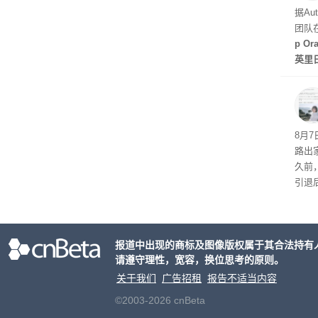
天发
据Au
团队
p O
英里
倍，
起了
8月
路出
久前
引退
程。
de
化方
报道中出现的商标及图像版权属于其合法持有
请遵守理性，宽容，换位思考的原则。
关于我们
广告招租
报告不适当内容
©2003-2026 cnBeta