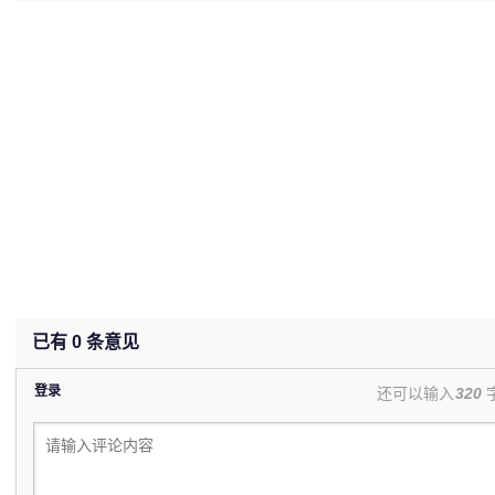
(0%)
已有
0
条意见
登录
还可以输入
320